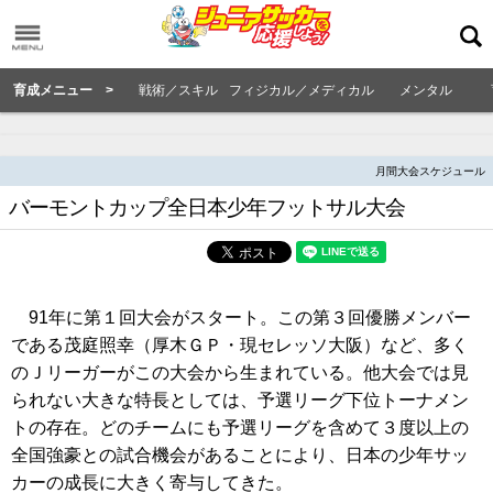
育成メニュー >
戦術／スキル
フィジカル／メディカル
メンタル
月間大会スケジュール
バーモントカップ全日本少年フットサル大会
91年に第１回大会がスタート。この第３回優勝メンバー
である茂庭照幸（厚木ＧＰ・現セレッソ大阪）など、多く
のＪリーガーがこの大会から生まれている。他大会では見
られない大きな特長としては、予選リーグ下位トーナメン
トの存在。どのチームにも予選リーグを含めて３度以上の
全国強豪との試合機会があることにより、日本の少年サッ
カーの成長に大きく寄与してきた。