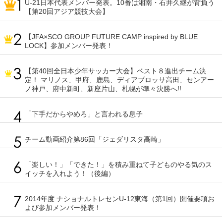
U-21日本代表メンバー発表。10番は湘南・石井久継が背負う
【第20回アジア競技大会】
【JFA×SCO GROUP FUTURE CAMP inspired by BLUE
LOCK】参加メンバー発表！
【第40回全日本少年サッカー大会】ベスト８進出チーム決
定！ マリノス、甲府、鹿島、ディアブロッサ高田、センアー
ノ神戸、府中新町、新座片山、札幌が準々決勝へ!!
「下手だからやめろ」と言われる息子
チーム動画紹介第86回「ジェダリスタ高崎」
「楽しい！」「できた！」を積み重ねて子どものやる気のス
イッチを入れよう！（後編）
2014年度 ナショナルトレセンU-12東海（第1回）開催要項お
よび参加メンバー発表！