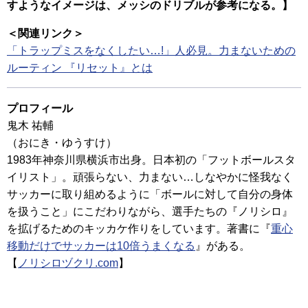
すようなイメージは、メッシのドリブルが参考になる。】
＜関連リンク＞
「トラップミスをなくしたい…!」人必見。力まないための
ルーティン 『リセット』とは
プロフィール
鬼木 祐輔
（おにき・ゆうすけ）
1983年神奈川県横浜市出身。日本初の「フットボールスタ
イリスト」。頑張らない、力まない…しなやかに怪我なく
サッカーに取り組めるように「ボールに対して自分の身体
を扱うこと」にこだわりながら、選手たちの『ノリシロ』
を拡げるためのキッカケ作りをしています。著書に『
重心
移動だけでサッカーは10倍うまくなる
』がある。
【
ノリシロヅクリ.com
】