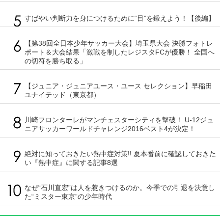
すばやい判断力を身につけるために“目”を鍛えよう！【後編】
【第38回全日本少年サッカー大会】埼玉県大会 決勝フォトレ
ポート＆大会結果「激戦を制したレジスタFCが優勝！ 全国へ
の切符を勝ち取る」
【ジュニア・ジュニアユース・ユース セレクション】早稲田
ユナイテッド（東京都）
川崎フロンターレがマンチェスターシティを撃破！ U-12ジュ
ニアサッカーワールドチャレンジ2016ベスト4が決定！
絶対に知っておきたい熱中症対策!! 夏本番前に確認しておきた
い『熱中症』に関する記事8選
なぜ“石川直宏”は人を惹きつけるのか。今季での引退を決意し
た“ミスター東京”の少年時代