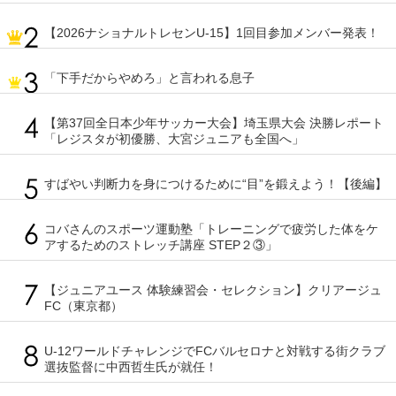
【2026ナショナルトレセンU-15】1回目参加メンバー発表！
「下手だからやめろ」と言われる息子
【第37回全日本少年サッカー大会】埼玉県大会 決勝レポート
「レジスタが初優勝、大宮ジュニアも全国へ」
すばやい判断力を身につけるために“目”を鍛えよう！【後編】
コバさんのスポーツ運動塾「トレーニングで疲労した体をケ
アするためのストレッチ講座 STEP２③」
【ジュニアユース 体験練習会・セレクション】クリアージュ
FC（東京都）
U-12ワールドチャレンジでFCバルセロナと対戦する街クラブ
選抜監督に中西哲生氏が就任！