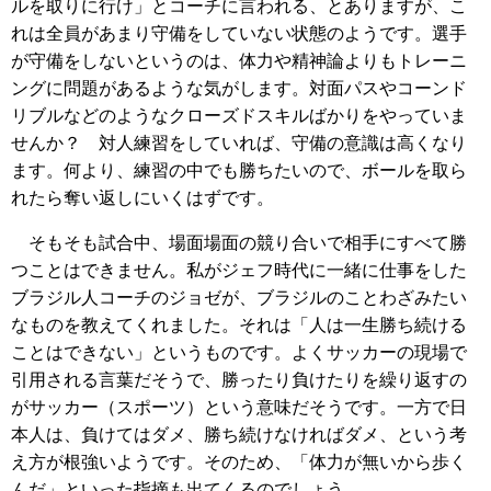
ルを取りに行け」とコーチに言われる、とありますが、こ
れは全員があまり守備をしていない状態のようです。選手
が守備をしないというのは、体力や精神論よりもトレーニ
ングに問題があるような気がします。対面パスやコーンド
リブルなどのようなクローズドスキルばかりをやっていま
せんか？ 対人練習をしていれば、守備の意識は高くなり
ます。何より、練習の中でも勝ちたいので、ボールを取ら
れたら奪い返しにいくはずです。
そもそも試合中、場面場面の競り合いで相手にすべて勝
つことはできません。私がジェフ時代に一緒に仕事をした
ブラジル人コーチのジョゼが、ブラジルのことわざみたい
なものを教えてくれました。それは「人は一生勝ち続ける
ことはできない」というものです。よくサッカーの現場で
引用される言葉だそうで、勝ったり負けたりを繰り返すの
がサッカー（スポーツ）という意味だそうです。一方で日
本人は、負けてはダメ、勝ち続けなければダメ、という考
え方が根強いようです。そのため、「体力が無いから歩く
んだ」といった指摘も出てくるのでしょう。