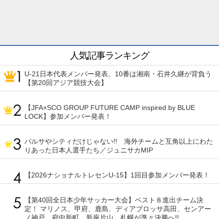
人気記事ランキング
U-21日本代表メンバー発表。10番は湘南・石井久継が背負う
【第20回アジア競技大会】
【JFA×SCO GROUP FUTURE CAMP inspired by BLUE
LOCK】参加メンバー発表！
バルサやシティだけじゃない!! 海外チームと互角以上にわた
りあった日本人選手たち／ジュニサカMIP
【2026ナショナルトレセンU-15】1回目参加メンバー発表！
【第40回全日本少年サッカー大会】ベスト８進出チーム決
定！ マリノス、甲府、鹿島、ディアブロッサ高田、センアー
ノ神戸、府中新町、新座片山、札幌が準々決勝へ!!