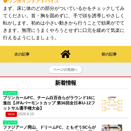
◆ワンポイントアドバイス
まず、床に体のどの部分がついているかをチェックしてみ
てください。首・胸を固めずに、手で頭を誘導しやさしく
転がします。初めは小さい動きから行うことで効果がでて
きます。無理にうまくやろうとせずに口元を緩めて気楽に
行えるようにしましょう。
次の記事
前の記事
ページの先頭へ
新着情報
ニュース
ブリンカールFC、チーム白百合らがラウンド16に
進出【JFAバーモントカップ 第36回全日本U-12フ
ットサル選手権大会】
2026.8.10
NEW
ニュース
ファジアーノ岡山、ドリームFC、ともぞうSCらが