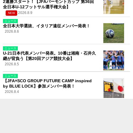
2連勝スタート！【JFAバーモントカップ 第36回
全日本U-12フットサル選手権大会】
2026.8.9
NEW
ニュース
全日本大学選抜、イタリア遠征メンバー発表！
2026.8.6
ニュース
U-21日本代表メンバー発表。10番は湘南・石井久
継が背負う【第20回アジア競技大会】
2026.8.5
ニュース
【JFA×SCO GROUP FUTURE CAMP inspired
by BLUE LOCK】参加メンバー発表！
2026.8.4