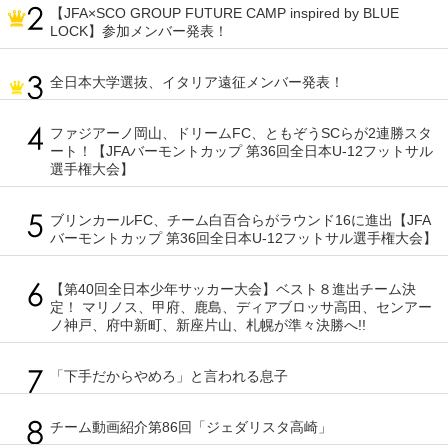
【JFA×SCO GROUP FUTURE CAMP inspired by BLUE
LOCK】参加メンバー発表！
全日本大学選抜、イタリア遠征メンバー発表！
ファジアーノ岡山、ドリームFC、ともぞうSCらが2連勝スタ
ート！【JFAバーモントカップ 第36回全日本U-12フットサル
選手権大会】
ブリンカールFC、チーム白百合らがラウンド16に進出【JFA
バーモントカップ 第36回全日本U-12フットサル選手権大会】
【第40回全日本少年サッカー大会】ベスト８進出チーム決
定！ マリノス、甲府、鹿島、ディアブロッサ高田、センアー
ノ神戸、府中新町、新座片山、札幌が準々決勝へ!!
「下手だからやめろ」と言われる息子
チーム動画紹介第86回「ジェダリスタ高崎」