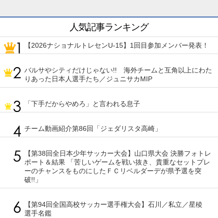
人気記事ランキング
【2026ナショナルトレセンU-15】1回目参加メンバー発表！
バルサやシティだけじゃない!! 海外チームと互角以上にわた
りあった日本人選手たち／ジュニサカMIP
「下手だからやめろ」と言われる息子
チーム動画紹介第86回「ジェダリスタ高崎」
【第38回全日本少年サッカー大会】山口県大会 決勝フォトレ
ポート＆結果 「苦しいゲームを戦い抜き、貴重なセットプレ
ーのチャンスをものにしたＦＣリベルダーデが県予選を突
破!!」
【第94回全国高校サッカー選手権大会】石川／私立／星稜
選手名鑑