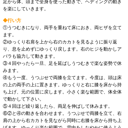
足から体、頭まで全身を使った動きで、ヘディングの動き
を楽にしていきます。
◆行い方
①うつむきになり、両手を重ねて床におき、両ヒザを立て
ます。
②ゆっくり右肩を上から右のカカトを見るように振り返
り、息を止めずにゆっくり戻します。右のヒジを動かしア
バラも協力して動きます。
③４回やったら一旦、足を延ばしうつむきで楽な姿勢で休
みます。
④もう一度、うつぶせで両膝を立てます。今度は、頭は床
の上の両手の上に置きます。ゆっくりと右に膝を床から持
ち上げ、元の位置に戻します。小さく楽な範囲で、体全体
で動かして下さい。
⑤４回ほど繰り返したら、両足を伸ばして休みます。
⑥②と④の動きを合わせます。うつぶせで両膝を立て、右
肩の上から右カカトを見ながら同時に右膝を床から持ち上
げます。ゆっくり楽な範囲で、背中をしなやかに使うよう