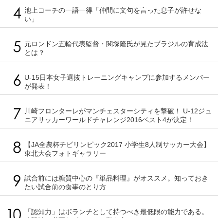
池上コーチの一語一得「仲間に文句を言った息子が許せな
い」
元ロンドン五輪代表監督・関塚隆氏が見たブラジルの育成法
とは？
U-15日本女子選抜トレーニングキャンプに参加するメンバー
が発表！
川崎フロンターレがマンチェスターシティを撃破！ U-12ジュ
ニアサッカーワールドチャレンジ2016ベスト4が決定！
【JA全農杯チビリンピック2017 小学生8人制サッカー大会】
東北大会フォトギャラリー
試合前には糖質中心の『単品料理』がオススメ。知っておき
たい試合前の食事のとり方
「認知力」はボランチとして持つべき最低限の能力である。