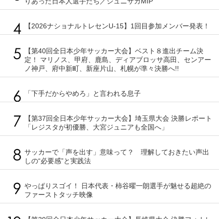
りあった日本人選手たち／ジュニサカMIP
【2026ナショナルトレセンU-15】1回目参加メンバー発表！
【第40回全日本少年サッカー大会】ベスト８進出チーム決
定！ マリノス、甲府、鹿島、ディアブロッサ高田、センアー
ノ神戸、府中新町、新座片山、札幌が準々決勝へ!!
「下手だからやめろ」と言われる息子
【第37回全日本少年サッカー大会】埼玉県大会 決勝レポート
「レジスタが初優勝、大宮ジュニアも全国へ」
サッカーで「声を出す」意味って？ 理解しておきたい声出
しの“必要感”と実践法
やっぱりスゴイ！ 日本代表・柿谷曜一朗選手が魅せる超絶の
ファーストタッチ映像