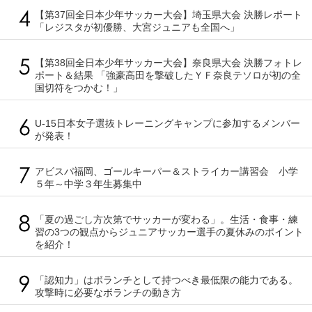
【第37回全日本少年サッカー大会】埼玉県大会 決勝レポート
「レジスタが初優勝、大宮ジュニアも全国へ」
【第38回全日本少年サッカー大会】奈良県大会 決勝フォトレ
ポート＆結果 「強豪高田を撃破したＹＦ奈良テソロが初の全
国切符をつかむ！」
U-15日本女子選抜トレーニングキャンプに参加するメンバー
が発表！
アビスパ福岡、ゴールキーパー＆ストライカー講習会 小学
５年～中学３年生募集中
「夏の過ごし方次第でサッカーが変わる」。生活・食事・練
習の3つの観点からジュニアサッカー選手の夏休みのポイント
を紹介！
「認知力」はボランチとして持つべき最低限の能力である。
攻撃時に必要なボランチの動き方