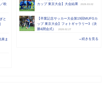
め／欧
カップ 東京大会】大会結果
2026.03.02
【卒業記念サッカー大会第19回MUFGカ
ぎと
ップ 東京大会】フォトギャラリー3（決
】
勝&閉会式）
2026.02.27
→続きを見る
結果ま