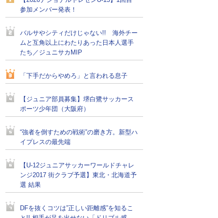
【2026ナショナルトレセンU-15】1回目
参加メンバー発表！
バルサやシティだけじゃない!! 海外チー
ムと互角以上にわたりあった日本人選手
たち／ジュニサカMIP
「下手だからやめろ」と言われる息子
【ジュニア部員募集】堺白鷺サッカース
ポーツ少年団（大阪府）
“強者を倒すための戦術”の磨き方。新型ハ
イプレスの最先端
【U-12ジュニアサッカーワールドチャレ
ンジ2017 街クラブ予選】東北・北海道予
選 結果
DFを抜くコツは”正しい距離感”を知るこ