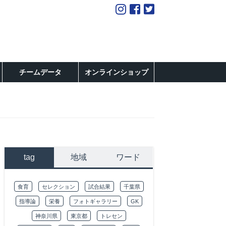
チームデータ
オンラインショップ
tag
地域
ワード
食育
セレクション
試合結果
千葉県
指導論
栄養
フォトギャラリー
GK
神奈川県
東京都
トレセン