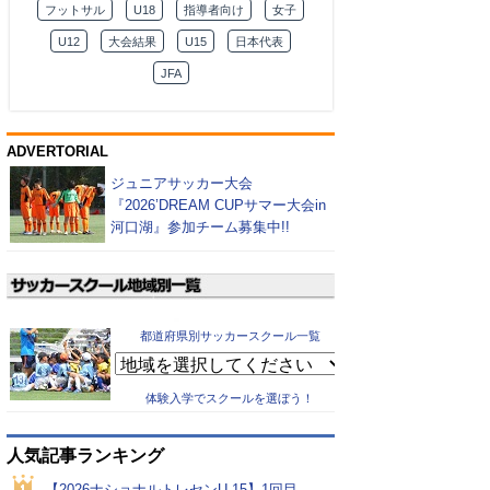
フットサル
U18
指導者向け
女子
U12
大会結果
U15
日本代表
JFA
ADVERTORIAL
ジュニアサッカー大会
『2026’DREAM CUPサマー大会in
河口湖』参加チーム募集中!!
都道府県別サッカースクール一覧
体験入学でスクールを選ぼう！
人気記事ランキング