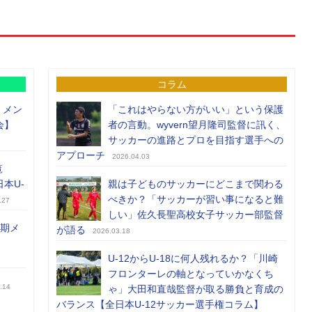
コラム
）メン
「これはやらない方がいい」という保護
会】
者の言動。wyvern望月隆司監督に訊く、
サッカーの進路とプロを目指す選手への
アプローチ
2026.04.03
覧
日本U-
親は子どものサッカーにどこまで関わる
べきか？「サッカーが習い事になると難
.27
しい」佐久長聖高校女子サッカー部監督
前期メ
が語る
2026.03.18
U-12からU-18に何人残れるか？「川崎
フロンターレの軸となっていかなくち
.14
ゃ」大田和直哉監督が取る勝負と育成の
バランス【全日本U-12サッカー選手権コラム】