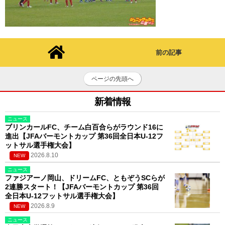
前の記事
ページの先頭へ
新着情報
ニュース
ブリンカールFC、チーム白百合らがラウンド16に
進出【JFAバーモントカップ 第36回全日本U-12フ
ットサル選手権大会】
2026.8.10
NEW
ニュース
ファジアーノ岡山、ドリームFC、ともぞうSCらが
2連勝スタート！【JFAバーモントカップ 第36回
全日本U-12フットサル選手権大会】
2026.8.9
NEW
ニュース