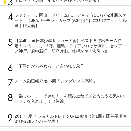
全日本大学選抜、イタリア遠征メンバー発表！
ファジアーノ岡山、ドリームFC、ともぞうSCらが2連勝スタ
ート！【JFAバーモントカップ 第36回全日本U-12フットサル
選手権大会】
【第40回全日本少年サッカー大会】ベスト８進出チーム決
定！ マリノス、甲府、鹿島、ディアブロッサ高田、センアー
ノ神戸、府中新町、新座片山、札幌が準々決勝へ!!
「下手だからやめろ」と言われる息子
チーム動画紹介第86回「ジェダリスタ高崎」
「楽しい！」「できた！」を積み重ねて子どものやる気のス
イッチを入れよう！（後編）
2014年度 ナショナルトレセンU-12東海（第1回）開催要項お
よび参加メンバー発表！