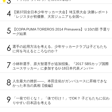
【第37回全日本少年サッカー大会】埼玉県大会 決勝レポート
「レジスタが初優勝、大宮ジュニアも全国へ」
【COPA PUMA TOREROS 2014 Primavera】Ｕ10の部 予選リ
ーグ結果
選手の起用方法を考える。少年サッカークラブは子どもたち
に何を与えるところなのか？
小林幹選手、原大智選手が追加招集。『2017 SBSカップ国際
ユースサッカー』に参加するU-18日本代表メンバー
人生最大の挫折――。本田圭佑がガンバユースに昇格できな
かった本当の真相【後編】
「一発で行くな！」「体で行け！」でOK？ 子どもたちに伝わ
りやすい日本語を考える