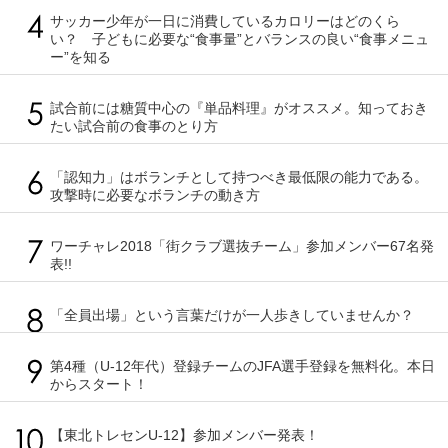
サッカー少年が一日に消費しているカロリーはどのくら
い？ 子どもに必要な“食事量”とバランスの良い“食事メニュ
ー”を知る
試合前には糖質中心の『単品料理』がオススメ。知っておき
たい試合前の食事のとり方
「認知力」はボランチとして持つべき最低限の能力である。
攻撃時に必要なボランチの動き方
ワーチャレ2018「街クラブ選抜チーム」参加メンバー67名発
表!!
「全員出場」という言葉だけが一人歩きしていませんか？
第4種（U-12年代）登録チームのJFA選手登録を無料化。本日
からスタート！
【東北トレセンU-12】参加メンバー発表！