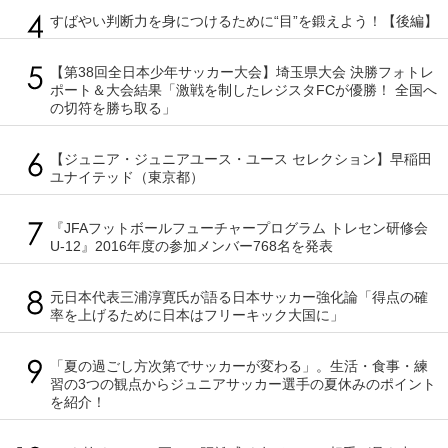
すばやい判断力を身につけるために“目”を鍛えよう！【後編】
【第38回全日本少年サッカー大会】埼玉県大会 決勝フォトレ
ポート＆大会結果「激戦を制したレジスタFCが優勝！ 全国へ
の切符を勝ち取る」
【ジュニア・ジュニアユース・ユース セレクション】早稲田
ユナイテッド（東京都）
『JFAフットボールフューチャープログラム トレセン研修会
U-12』2016年度の参加メンバー768名を発表
元日本代表三浦淳寛氏が語る日本サッカー強化論「得点の確
率を上げるために日本はフリーキック大国に」
「夏の過ごし方次第でサッカーが変わる」。生活・食事・練
習の3つの観点からジュニアサッカー選手の夏休みのポイント
を紹介！