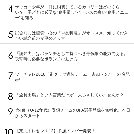
サッカー少年が一日に消費しているカロリーはどのくら
い？ 子どもに必要な“食事量”とバランスの良い“食事メニュ
ー”を知る
試合前には糖質中心の『単品料理』がオススメ。知っておき
たい試合前の食事のとり方
「認知力」はボランチとして持つべき最低限の能力である。
攻撃時に必要なボランチの動き方
ワーチャレ2018「街クラブ選抜チーム」参加メンバー67名発
表!!
「全員出場」という言葉だけが一人歩きしていませんか？
第4種（U-12年代）登録チームのJFA選手登録を無料化。本日
からスタート！
【東北トレセンU-12】参加メンバー発表！