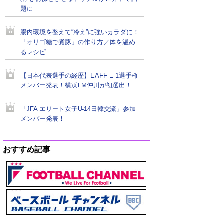
題に
腸内環境を整えて“冷え”に強いカラダに！
「オリゴ糖で煮豚」の作り方／体を温め
るレシピ
【日本代表選手の経歴】EAFF E-1選手権
メンバー発表！横浜FM仲川が初選出！
「JFA エリート女子U-14日韓交流」参加
メンバー発表！
おすすめ記事