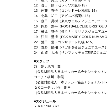
11 橋爪 晃広（カターレ富山U-15）
12 喜田 陽（セレッソ大阪U-15）
13 佐藤 有悟（コンサドーレ札幌U-15）
14 北島 祐二（アビスパ福岡U-15）
15 森田 晃樹（東京ヴェルディジュニアユー
16 岡野 凛平（FOOTBALL CLUB BRISTOL 
17 榊原 彗悟（横浜Ｆ・マリノスジュニアユ
19 江川 湧清（FCK MARRY GOLD KUMAM
22 池田 蓮（コンサドーレ札幌U-15）
23 粟野 健翔（ベガルタ仙台ジュニアユース
24 山﨑 大地（サンフレッチェ広島F.Cジュ
■スタッフ
監 督：池内 豊
（公益財団法人日本サッカー協会ナショナルト
コーチ：橋川 和晃
（公益財団法人日本サッカー協会ナショナルト
ＧＫコーチ：川俣 則幸
（公益財団法人日本サッカー協会ナショナルト
■スケジュール
・９月12日（木）