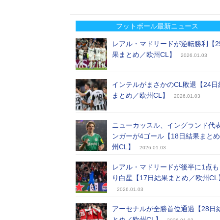
フットボール最新ニュース
レアル・マドリードが逆転勝利【2
果まとめ／欧州CL】
2026.01.03
インテルがまさかのCL敗退【24日
まとめ／欧州CL】
2026.01.03
ニューカッスル、イングランド代
ンガーが4ゴール【18日結果まと
州CL】
2026.01.03
レアル・マドリードが後半に1点も
り白星【17日結果まとめ／欧州CL
2026.01.03
アーセナルが全勝首位通過【28日
とめ／欧州CL】