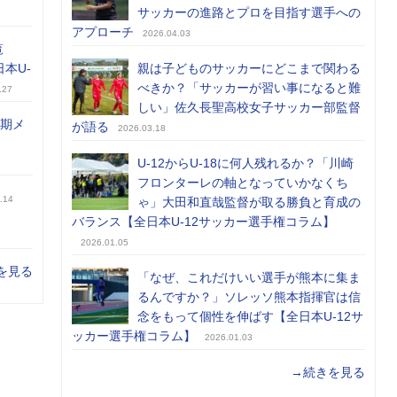
サッカーの進路とプロを目指す選手への
アプローチ
2026.04.03
覧
日本U-
親は子どものサッカーにどこまで関わる
べきか？「サッカーが習い事になると難
.27
しい」佐久長聖高校女子サッカー部監督
前期メ
が語る
2026.03.18
U-12からU-18に何人残れるか？「川崎
フロンターレの軸となっていかなくち
.14
ゃ」大田和直哉監督が取る勝負と育成の
バランス【全日本U-12サッカー選手権コラム】
2026.01.05
を見る
「なぜ、これだけいい選手が熊本に集ま
るんですか？」ソレッソ熊本指揮官は信
念をもって個性を伸ばす【全日本U-12サ
ッカー選手権コラム】
2026.01.03
→続きを見る