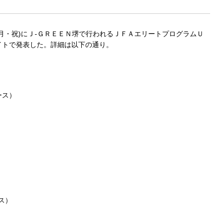
日(月・祝)にＪ‐ＧＲＥＥＮ堺で行われるＪＦＡエリートプログラムＵ
イトで発表した。詳細は以下の通り。
ース）
ス）