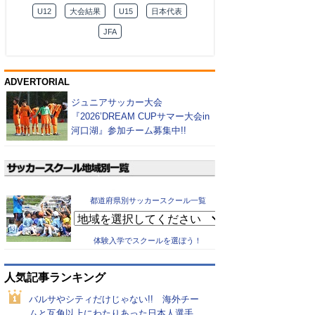
U12
大会結果
U15
日本代表
JFA
ADVERTORIAL
ジュニアサッカー大会
『2026’DREAM CUPサマー大会in
河口湖』参加チーム募集中!!
都道府県別サッカースクール一覧
体験入学でスクールを選ぼう！
人気記事ランキング
バルサやシティだけじゃない!! 海外チー
ムと互角以上にわたりあった日本人選手