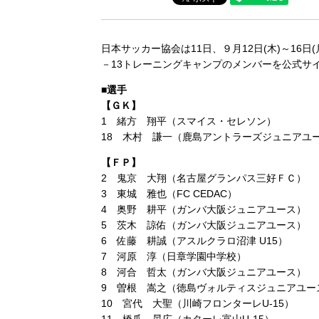
日本サッカー協会は11日、９月12日(木)～16
－13トレーニングキャンプのメンバーを公式サ
■選手
【ＧＫ】
1 緒方 翔平（スマイス・セレソン）
18 木村 謙一（鹿島アントラーズジュニアユ
【ＦＰ】
2 鬼京 大翔（名古屋グランパス三好ＦＣ）
3 東城 雅也（FC CEDAC）
4 奥野 耕平（ガンバ大阪ジュニアユース）
5 茨木 諒佑（ガンバ大阪ジュニアユース）
6 佐藤 耕誠（アスルクラロ沼津 U15）
7 河原 淳（日章学園中学校）
8 河合 哲太（ガンバ大阪ジュニアユース）
9 曽根 嵩之（徳島ヴォルティスジュニアユー
10 宮代 大聖（川崎フロンターレU-15）