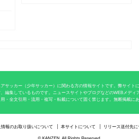
ニアサッカー（少年サッカー）に関わる方の情報サイトです。弊サイト
、編集しているものです。ニュースサイトやブログなどのWEBメディ
引用・全文引用・流用・複写・転載について固く禁じます。無断掲載に
。
人情報のお取り扱いについて
本サイトについて
リリース送付先に
© KANZEN. All Rights Reserved.