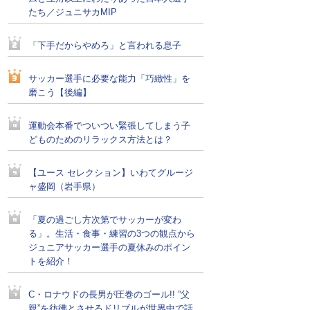
たち／ジュニサカMIP
「下手だからやめろ」と言われる息子
サッカー選手に必要な能力「巧緻性」を
磨こう【後編】
運動会本番でついつい緊張してしまう子
どものためのリラックス方法とは？
【ユース セレクション】いわてグルージ
ャ盛岡（岩手県）
「夏の過ごし方次第でサッカーが変わ
る」。生活・食事・練習の3つの観点から
ジュニアサッカー選手の夏休みのポイン
トを紹介！
C・ロナウドの長男が圧巻のゴール!! ”父
親”を彷彿とさせるドリブルが世界中で話