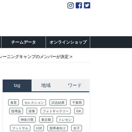
チームデータ
オンラインショップ
トレーニングキャンプのメンバーが決定
tag
地域
ワード
食育
セレクション
試合結果
千葉県
指導論
栄養
フォトギャラリー
GK
神奈川県
東京都
トレセン
フットサル
U18
指導者向け
女子