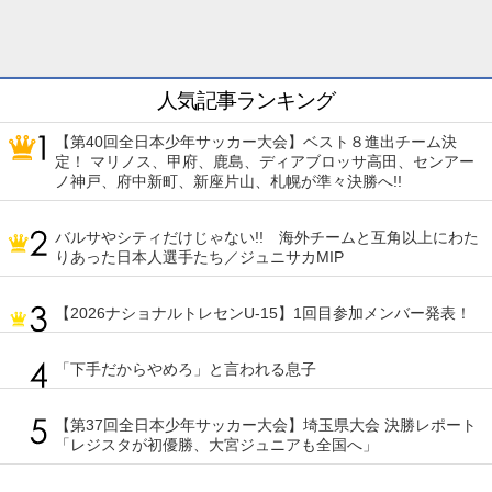
人気記事ランキング
【第40回全日本少年サッカー大会】ベスト８進出チーム決
定！ マリノス、甲府、鹿島、ディアブロッサ高田、センアー
ノ神戸、府中新町、新座片山、札幌が準々決勝へ!!
バルサやシティだけじゃない!! 海外チームと互角以上にわた
りあった日本人選手たち／ジュニサカMIP
【2026ナショナルトレセンU-15】1回目参加メンバー発表！
「下手だからやめろ」と言われる息子
【第37回全日本少年サッカー大会】埼玉県大会 決勝レポート
「レジスタが初優勝、大宮ジュニアも全国へ」