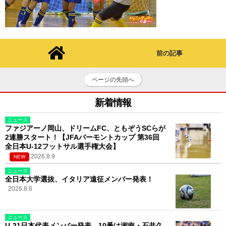
前の記事
ページの先頭へ
新着情報
ニュース
ファジアーノ岡山、ドリームFC、ともぞうSCらが
2連勝スタート！【JFAバーモントカップ 第36回
全日本U-12フットサル選手権大会】
2026.8.9
NEW
ニュース
全日本大学選抜、イタリア遠征メンバー発表！
2026.8.6
ニュース
U-21日本代表メンバー発表。10番は湘南・石井久