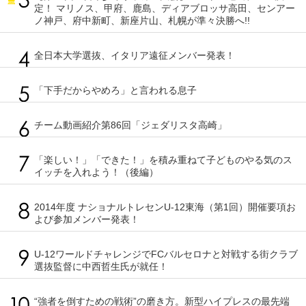
定！ マリノス、甲府、鹿島、ディアブロッサ高田、センアー
ノ神戸、府中新町、新座片山、札幌が準々決勝へ!!
全日本大学選抜、イタリア遠征メンバー発表！
「下手だからやめろ」と言われる息子
チーム動画紹介第86回「ジェダリスタ高崎」
「楽しい！」「できた！」を積み重ねて子どものやる気のス
イッチを入れよう！（後編）
2014年度 ナショナルトレセンU-12東海（第1回）開催要項お
よび参加メンバー発表！
U-12ワールドチャレンジでFCバルセロナと対戦する街クラブ
選抜監督に中西哲生氏が就任！
“強者を倒すための戦術”の磨き方。新型ハイプレスの最先端