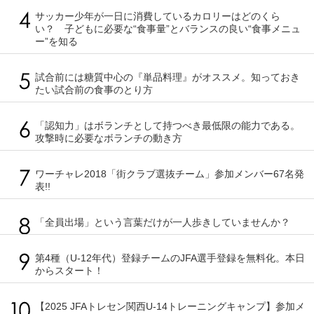
サッカー少年が一日に消費しているカロリーはどのくら
い？ 子どもに必要な“食事量”とバランスの良い“食事メニュ
ー”を知る
試合前には糖質中心の『単品料理』がオススメ。知っておき
たい試合前の食事のとり方
「認知力」はボランチとして持つべき最低限の能力である。
攻撃時に必要なボランチの動き方
ワーチャレ2018「街クラブ選抜チーム」参加メンバー67名発
表!!
「全員出場」という言葉だけが一人歩きしていませんか？
第4種（U-12年代）登録チームのJFA選手登録を無料化。本日
からスタート！
【2025 JFAトレセン関西U-14トレーニングキャンプ】参加メ