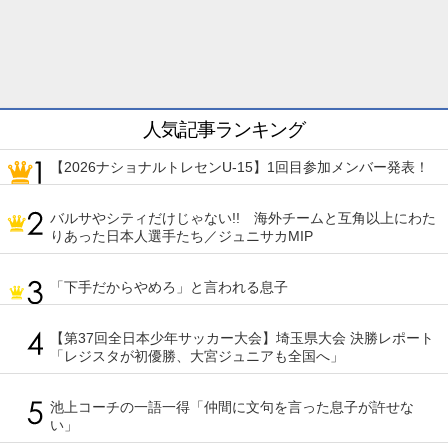
人気記事ランキング
【2026ナショナルトレセンU-15】1回目参加メンバー発表！
バルサやシティだけじゃない!! 海外チームと互角以上にわた
りあった日本人選手たち／ジュニサカMIP
「下手だからやめろ」と言われる息子
【第37回全日本少年サッカー大会】埼玉県大会 決勝レポート
「レジスタが初優勝、大宮ジュニアも全国へ」
池上コーチの一語一得「仲間に文句を言った息子が許せな
い」