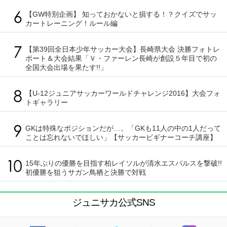
【GW特別企画】 知っておかないと損する！？クイズでサッ
カートレーニング！ルール編
【第39回全日本少年サッカー大会】長崎県大会 決勝フォトレ
ポート＆大会結果「Ｖ・ファーレン長崎が創設５年目で初の
全国大会出場を果たす!!」
【U-12ジュニアサッカーワールドチャレンジ2016】大会フォ
トギャラリー
GKは特殊なポジションだが…。「GKも11人の中の1人だって
ことは忘れないでほしい」【サッカービギナーコーチ講座】
15年ぶりの優勝を目指す柏レイソルが清水エスパルスを撃破!!
初優勝を狙うサガン鳥栖と決勝で対戦
ジュニサカ公式SNS