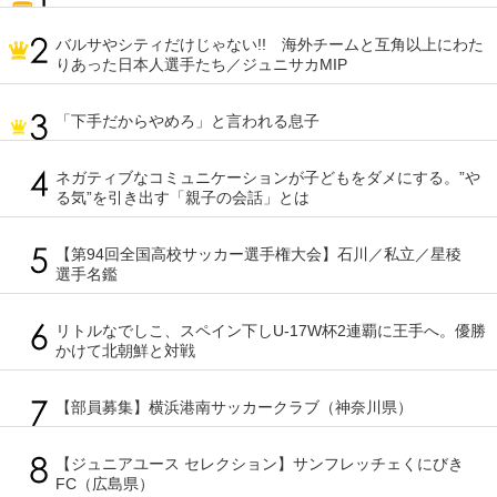
バルサやシティだけじゃない!! 海外チームと互角以上にわた
りあった日本人選手たち／ジュニサカMIP
「下手だからやめろ」と言われる息子
ネガティブなコミュニケーションが子どもをダメにする。”や
る気”を引き出す「親子の会話」とは
【第94回全国高校サッカー選手権大会】石川／私立／星稜
選手名鑑
リトルなでしこ、スペイン下しU-17W杯2連覇に王手へ。優勝
かけて北朝鮮と対戦
【部員募集】横浜港南サッカークラブ（神奈川県）
【ジュニアユース セレクション】サンフレッチェくにびき
FC（広島県）