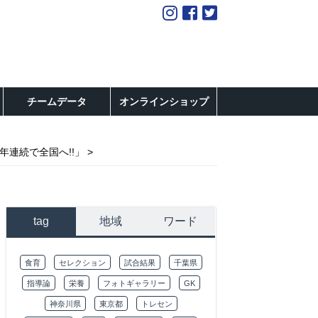
チームデータ
オンラインショップ
年連続で全国へ!!」
tag
地域
ワード
食育
セレクション
試合結果
千葉県
指導論
栄養
フォトギャラリー
GK
神奈川県
東京都
トレセン