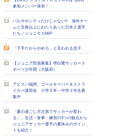
【2026ナショナルトレセンU-15】1回目
参加メンバー発表！
バルサやシティだけじゃない!! 海外チー
ムと互角以上にわたりあった日本人選手
たち／ジュニサカMIP
「下手だからやめろ」と言われる息子
【ジュニア部員募集】堺白鷺サッカース
ポーツ少年団（大阪府）
アビスパ福岡、ゴールキーパー＆ストラ
イカー講習会 小学５年～中学３年生募
集中
「夏の過ごし方次第でサッカーが変わ
る」。生活・食事・練習の3つの観点から
ジュニアサッカー選手の夏休みのポイン
トを紹介！