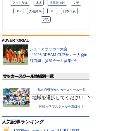
フットサル
U18
指導者向け
女子
U12
大会結果
U15
日本代表
JFA
ADVERTORIAL
ジュニアサッカー大会
『2026’DREAM CUPサマー大会in
河口湖』参加チーム募集中!!
都道府県別サッカースクール一覧
体験入学でスクールを選ぼう！
人気記事ランキング