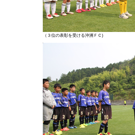
（３位の表彰を受ける沖洲ＦＣ)