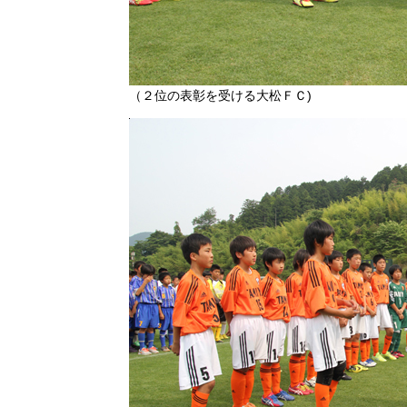
（２位の表彰を受ける大松ＦＣ)