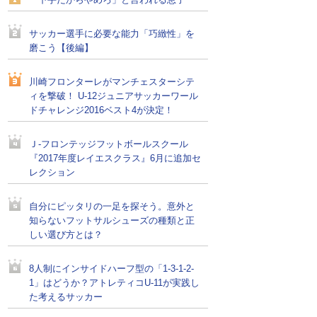
「下手だからやめろ」と言われる息子
サッカー選手に必要な能力「巧緻性」を
磨こう【後編】
川崎フロンターレがマンチェスターシテ
ィを撃破！ U-12ジュニアサッカーワール
ドチャレンジ2016ベスト4が決定！
Ｊ-フロンテッジフットボールスクール
『2017年度レイエスクラス』6月に追加セ
レクション
自分にピッタリの一足を探そう。意外と
知らないフットサルシューズの種類と正
しい選び方とは？
8人制にインサイドハーフ型の「1-3-1-2-
1」はどうか？アトレティコU-11が実践し
た考えるサッカー