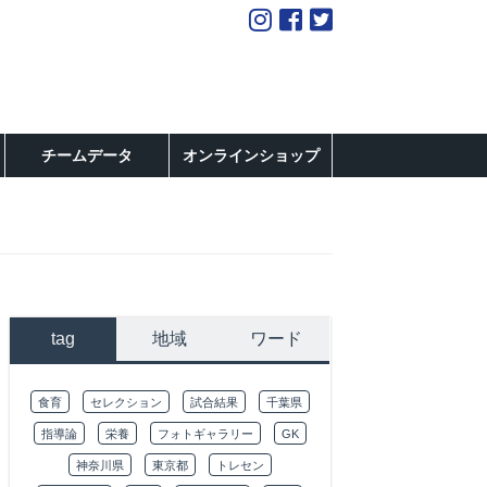
チームデータ
オンラインショップ
tag
地域
ワード
食育
セレクション
試合結果
千葉県
指導論
栄養
フォトギャラリー
GK
神奈川県
東京都
トレセン