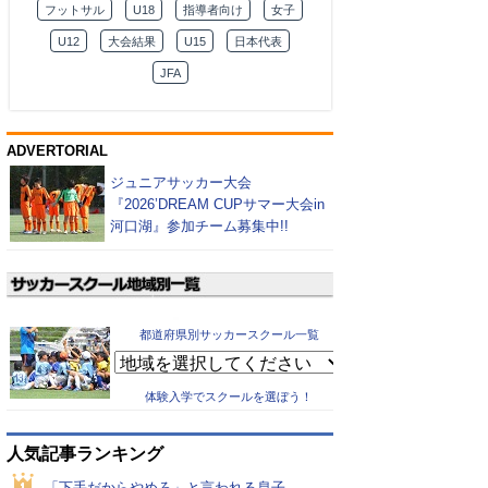
フットサル
U18
指導者向け
女子
U12
大会結果
U15
日本代表
JFA
ADVERTORIAL
ジュニアサッカー大会
『2026’DREAM CUPサマー大会in
河口湖』参加チーム募集中!!
都道府県別サッカースクール一覧
体験入学でスクールを選ぼう！
人気記事ランキング