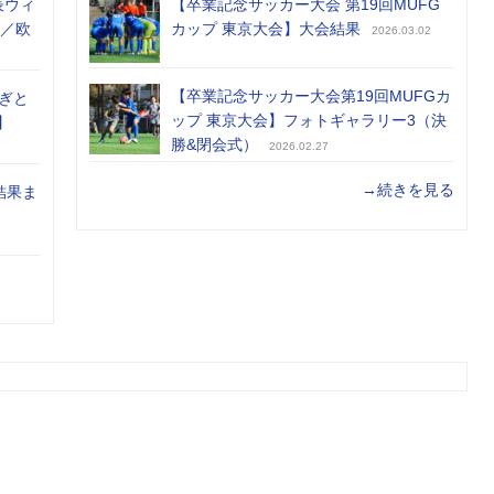
表ウィ
【卒業記念サッカー大会 第19回MUFG
め／欧
カップ 東京大会】大会結果
2026.03.02
【卒業記念サッカー大会第19回MUFGカ
ぎと
ップ 東京大会】フォトギャラリー3（決
】
勝&閉会式）
2026.02.27
→続きを見る
結果ま