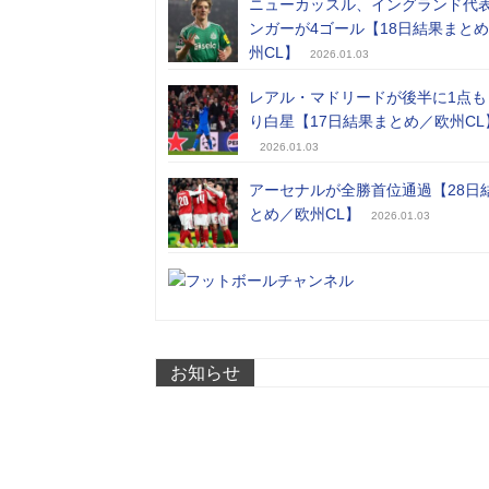
ニューカッスル、イングランド代
ンガーが4ゴール【18日結果まと
州CL】
2026.01.03
レアル・マドリードが後半に1点も
り白星【17日結果まとめ／欧州CL
2026.01.03
アーセナルが全勝首位通過【28日
とめ／欧州CL】
2026.01.03
お知らせ