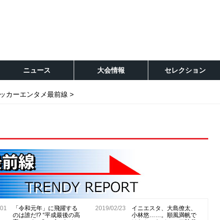
ニュース
大会情報
セレクション
ッカーエンタメ最前線
/01
「令和元年」に飛躍する
2019/02/23
イニエスタ、大島僚太、
のは誰だ!? “平成最後の高
小林悠……。順風満帆で