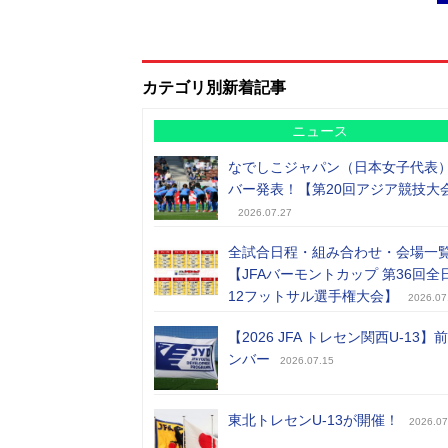
カテゴリ別新着記事
ニュース
なでしこジャパン（日本女子代表
バー発表！【第20回アジア競技大
2026.07.27
全試合日程・組み合わせ・会場一
【JFAバーモントカップ 第36回全
12フットサル選手権大会】
2026.07
【2026 JFA トレセン関西U-13】
ンバー
2026.07.15
東北トレセンU-13が開催！
2026.07