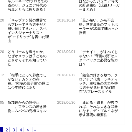
卒ルーキー”のプロまでの
はなかったジュニア時代
道のり、ジュニア時代の
の紆余曲折【現役Jリーガ
写真とともに振り返る！
ーまとめ】
/20
「キャプテン翼の世界で
2018/10/14
「足が短い」から不合
もプレーできる選手だと
格。世界最高のフットボ
思い続けてきた」。スペ
ーラーが10歳で味わった
イン人ジャーナリスト
挫折
が“モドリッチ”を書いた理
由
/20
どうゴールを奪うのか。
2018/09/01
「デカイ！」がすべてじ
なぜかメッシは子どもの
ゃない！ “守備の要”セン
ときからそれを知ってい
ターバックに必要な能力
た
は？
/12
「相手にとって邪魔でし
2018/07/12
「銀色の輝きを放つ」ク
かない」カンテの存
ロアチア代表・ラキティ
在。”究極の黒子役”の原点
ッチ。主役級の実力を持
は少年時代にあり
つ選手が見せる“変幻自
在”のプレースタイル
/05
急加速からの急停止
2018/06/30
「止める・蹴る」が秀で
――。フランスの若き怪
れば、それは大きな武器
物エムバペの究極スキル
になる。デ・ブルイネが
示す基礎の重要性
1
2
3
4
>
»