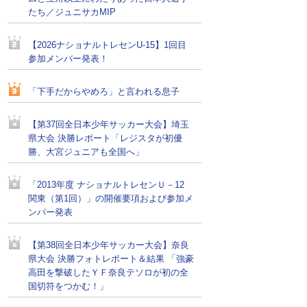
たち／ジュニサカMIP
【2026ナショナルトレセンU-15】1回目
参加メンバー発表！
「下手だからやめろ」と言われる息子
【第37回全日本少年サッカー大会】埼玉
県大会 決勝レポート「レジスタが初優
勝、大宮ジュニアも全国へ」
「2013年度 ナショナルトレセンＵ－12
関東（第1回）」の開催要項および参加メ
ンバー発表
【第38回全日本少年サッカー大会】奈良
県大会 決勝フォトレポート＆結果 「強豪
高田を撃破したＹＦ奈良テソロが初の全
国切符をつかむ！」