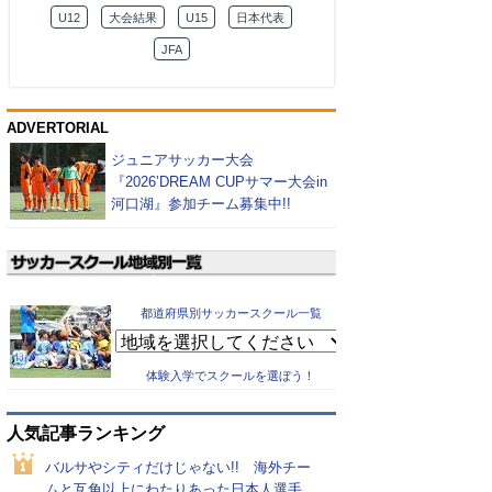
U12
大会結果
U15
日本代表
JFA
ADVERTORIAL
ジュニアサッカー大会
『2026’DREAM CUPサマー大会in
河口湖』参加チーム募集中!!
都道府県別サッカースクール一覧
体験入学でスクールを選ぼう！
人気記事ランキング
バルサやシティだけじゃない!! 海外チー
ムと互角以上にわたりあった日本人選手