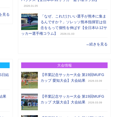
2026.01.05
を見る
「なぜ、これだけいい選手が熊本に集ま
るんですか？」ソレッソ熊本指揮官は信
念をもって個性を伸ばす【全日本U-12サ
ッカー選手権コラム】
2026.01.03
→続きを見る
大会情報
5日結
【卒業記念サッカー大会 第19回MUFG
カップ 愛知大会】大会結果
2026.03.09
結果
【卒業記念サッカー大会 第19回MUFG
カップ 大阪大会】大会結果
2026.03.09