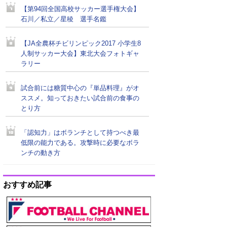
【第94回全国高校サッカー選手権大会】
石川／私立／星稜 選手名鑑
【JA全農杯チビリンピック2017 小学生8
人制サッカー大会】東北大会フォトギャ
ラリー
試合前には糖質中心の『単品料理』がオ
ススメ。知っておきたい試合前の食事の
とり方
「認知力」はボランチとして持つべき最
低限の能力である。攻撃時に必要なボラ
ンチの動き方
おすすめ記事