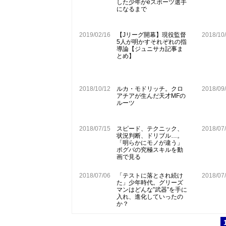
した少年がeスポーツ選手
になるまで
2019/02/16
【Jリーグ開幕】現役監督
2018/10
5人が明かすそれぞれの指
導論【ジュニサカ記事ま
とめ】
2018/10/12
ルカ・モドリッチ。クロ
2018/09
アチアが生んだ天才MFの
ルーツ
2018/07/15
スピード、テクニック、
2018/07
状況判断、ドリブル…。
「明らかにモノが違う」
ポグバの究極スキルを動
画で見る
2018/07/06
「テストに落とされ続け
2018/07
た」少年時代。グリーズ
マンはどんな”武器”を手に
入れ、進化していったの
か？