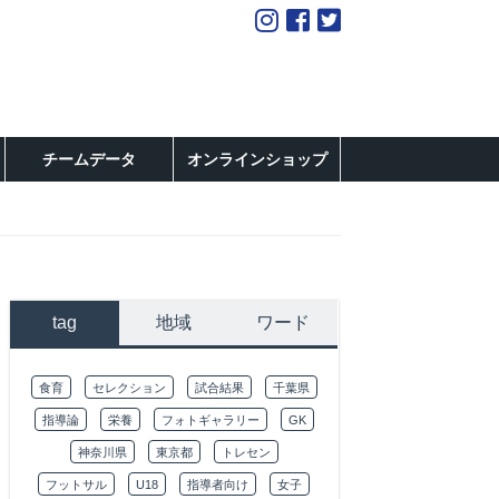
チームデータ
オンラインショップ
tag
地域
ワード
食育
セレクション
試合結果
千葉県
指導論
栄養
フォトギャラリー
GK
神奈川県
東京都
トレセン
フットサル
U18
指導者向け
女子