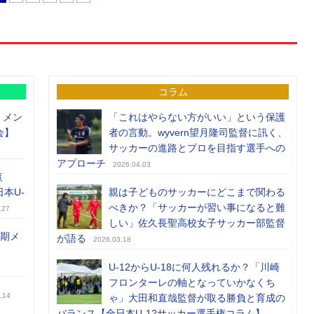
コラム
）メン
「これはやらない方がいい」という保護
会】
者の言動。wyvern望月隆司監督に訊く、
サッカーの進路とプロを目指す選手への
アプローチ
2026.04.03
覧
日本U-
親は子どものサッカーにどこまで関わる
べきか？「サッカーが習い事になると難
.27
しい」佐久長聖高校女子サッカー部監督
前期メ
が語る
2026.03.18
U-12からU-18に何人残れるか？「川崎
フロンターレの軸となっていかなくち
.14
ゃ」大田和直哉監督が取る勝負と育成の
バランス【全日本U-12サッカー選手権コラム】