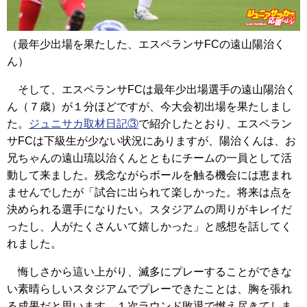
（最年少出場を果たした、エスペランサFCの遠山陽治く
ん）
そして、エスペランサFCは最年少出場選手の遠山陽治く
ん（７歳）が１分ほどですが、今大会初出場を果たしまし
た。
ジュニサカ取材日記③
で紹介したとおり、エスペラン
サFCは下級生が少ない状況にありますが、陽治くんは、お
兄ちゃんの遠山琉以治くんとともにチームの一員として活
動して来ました。残念ながらボールを触る機会には恵まれ
ませんでしたが「試合に出られて楽しかった。将来は点を
決められる選手になりたい。スタジアムの周りがキレイだ
ったし、人がたくさんいて嬉しかった」と感想を話してく
れました。
悔しさから這い上がり、滅多にプレーすることができな
い素晴らしいスタジアムでプレーできたことは、胸を張れ
る成果だと思います。１次ラウンド敗退で燃え尽きてしま