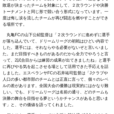
敗退が決まったチームを対象にして、２次ラウンドや決勝
トーナメントと同じ形で競い合う形式になっています。一
度は悔し涙を流したチームが再び闘志を燃やすことができ
る場所です。
丸亀FCの山下公紹監督は「２次ラウンドに進めずに選手
が落ち込んでいて、ドリームリーグの初戦はひどい内容で
した。選手には、それならやる必要がないぞと言いいまし
た。まだ目指すべきものがあるのだから全力でやろうと言
って、2試合目からは練習の成果が出てきましたね」と選手
に再びやる気を起こさせる場として活用できた手応えを話
しました。エスペランサFCの石井祐司監督は「Jクラブや
人口の多い都市部のチームとは正直に言って、個々のレベ
ルの差があります。全国大会の優勝は現実的にはかなり難
しい。でも、ドリームリーグは名前の通り、どのチームも
決勝の舞台を目指せる夢というかチャンスがあると思いま
す」と、その価値を語ってくれました。