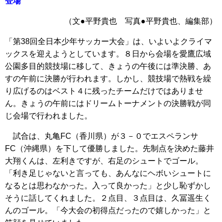
登場
（文●平野貴也 写真●平野貴也、編集部）
「第38回全日本少年サッカー大会」は、いよいよクライマ
ックスを迎えようとしています。８日から会場を愛鷹広域
公園多目的競技場に移して、きょうの午後には準決勝、あ
すの午前に決勝が行われます。しかし、競技場で熱戦を繰
り広げるのはベスト４に残ったチームだけではありませ
ん。きょうの午前にはドリームトーナメントの決勝戦が同
じ会場で行われました。
試合は、丸亀FC（香川県）が３－０でエスペランサ
FC（沖縄県）を下して優勝しました。先制点を決めた藤井
大翔くんは、左利きですが、右足のシュートでゴール。
「利き足じゃないと言っても、あんなにヘボいシュートに
なるとは思わなかった。入って良かった」と少し恥ずかし
そうに話してくれました。２点目、３点目は、久冨遥生く
んのゴール。「今大会の初得点だったので嬉しかった」と