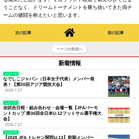
うことなく、ドリームトーナメントを勝ち抜いてきた両チ
ームの健闘を称えたいと思います。
次の記事
前の記事
ページの先頭へ
新着情報
ニュース
なでしこジャパン（日本女子代表）メンバー発
表！【第20回アジア競技大会】
2026.7.27
ニュース
全試合日程・組み合わせ・会場一覧【JFAバーモ
ントカップ 第36回全日本U-12フットサル選手権大
会】
2026.7.27
ニュース
【2026 JFA トレセン関西U-13】前期メンバー