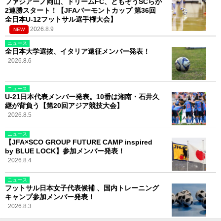
ファジアーノ岡山、ドリームFC、ともぞうSCらが
2連勝スタート！【JFAバーモントカップ 第36回
全日本U-12フットサル選手権大会】
2026.8.9
NEW
ニュース
全日本大学選抜、イタリア遠征メンバー発表！
2026.8.6
ニュース
U-21日本代表メンバー発表。10番は湘南・石井久
継が背負う【第20回アジア競技大会】
2026.8.5
ニュース
【JFA×SCO GROUP FUTURE CAMP inspired
by BLUE LOCK】参加メンバー発表！
2026.8.4
ニュース
フットサル日本女子代表候補 、国内トレーニング
キャンプ参加メンバー発表！
2026.8.3