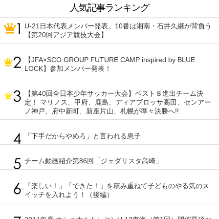
人気記事ランキング
U-21日本代表メンバー発表。10番は湘南・石井久継が背負う
【第20回アジア競技大会】
【JFA×SCO GROUP FUTURE CAMP inspired by BLUE
LOCK】参加メンバー発表！
【第40回全日本少年サッカー大会】ベスト８進出チーム決
定！ マリノス、甲府、鹿島、ディアブロッサ高田、センアー
ノ神戸、府中新町、新座片山、札幌が準々決勝へ!!
「下手だからやめろ」と言われる息子
チーム動画紹介第86回「ジェダリスタ高崎」
「楽しい！」「できた！」を積み重ねて子どものやる気のス
イッチを入れよう！（後編）