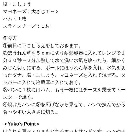
塩・こしょう
マヨネーズ：大さじ１～２
ハム：１枚
スライスチーズ：１枚
作り方
①前日に下ごしらえをしておきます。
②ほうれん草を５ｃｍに切り耐熱容器に入れてレンジで１
分３０秒～２分加熱して水で洗い水気を絞ったら、細かく
みじん切りにする。ボールにほうれん草を入れ、水気を切
ったツナ、塩・こしょう、マヨネーズを入れて混ぜる。タ
ッパーに入れて冷蔵庫に入れておく。
③パンに１枚にはハム、もう一枚にはチーズを乗せてトー
スターで焼く。
④焼けたパンに②を広げながら乗せて、パンで挟んでから
食べやすい大きさに切る.。
＜Yuko’s Point＞
ほうれん草が７０ｇもとれるホットサンドです。ハムやチ