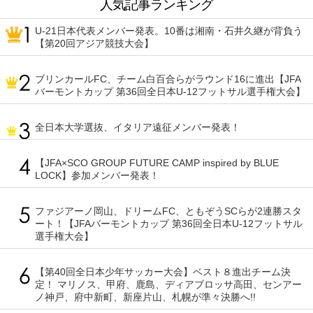
人気記事ランキング
U-21日本代表メンバー発表。10番は湘南・石井久継が背負う
【第20回アジア競技大会】
ブリンカールFC、チーム白百合らがラウンド16に進出【JFA
バーモントカップ 第36回全日本U-12フットサル選手権大会】
全日本大学選抜、イタリア遠征メンバー発表！
【JFA×SCO GROUP FUTURE CAMP inspired by BLUE
LOCK】参加メンバー発表！
ファジアーノ岡山、ドリームFC、ともぞうSCらが2連勝スタ
ート！【JFAバーモントカップ 第36回全日本U-12フットサル
選手権大会】
【第40回全日本少年サッカー大会】ベスト８進出チーム決
定！ マリノス、甲府、鹿島、ディアブロッサ高田、センアー
ノ神戸、府中新町、新座片山、札幌が準々決勝へ!!