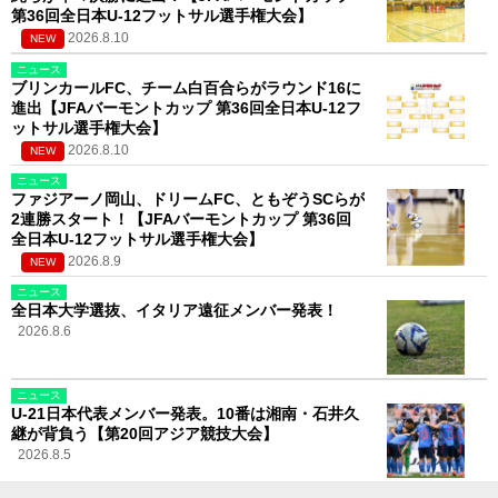
第36回全日本U-12フットサル選手権大会】
2026.8.10
NEW
ニュース
ブリンカールFC、チーム白百合らがラウンド16に
進出【JFAバーモントカップ 第36回全日本U-12フ
ットサル選手権大会】
2026.8.10
NEW
ニュース
ファジアーノ岡山、ドリームFC、ともぞうSCらが
2連勝スタート！【JFAバーモントカップ 第36回
全日本U-12フットサル選手権大会】
2026.8.9
NEW
ニュース
全日本大学選抜、イタリア遠征メンバー発表！
2026.8.6
ニュース
U-21日本代表メンバー発表。10番は湘南・石井久
継が背負う【第20回アジア競技大会】
2026.8.5