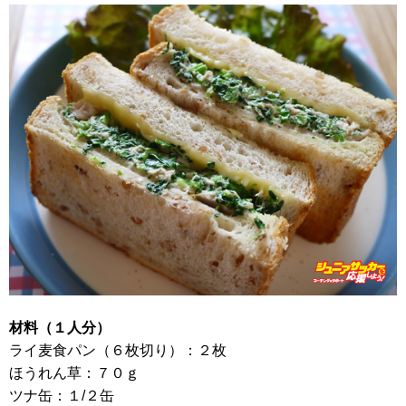
材料（１人分）
ライ麦食パン（６枚切り）：２枚
ほうれん草：７０ｇ
ツナ缶：１/２缶