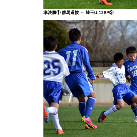
準決勝① 群馬選抜 － 埼玉U-12SP②