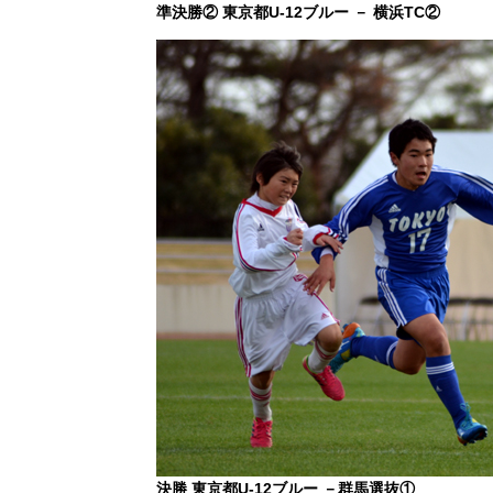
準決勝② 東京都U-12ブルー － 横浜TC②
決勝 東京都U-12ブルー －群馬選抜①