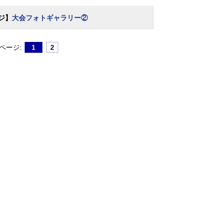
ジ】
大会フォトギャラリー②
ページ:
1
2