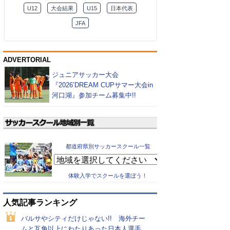
U12
大会結果
U15
日本代表
JFA
ADVERTORIAL
ジュニアサッカー大会
『2026’DREAM CUPサマー大会in
河口湖』参加チーム募集中!!
都道府県別サッカースクール一覧
体験入学でスクールを選ぼう！
人気記事ランキング
バルサやシティだけじゃない!! 海外チー
ムと互角以上にわたりあった日本人選手