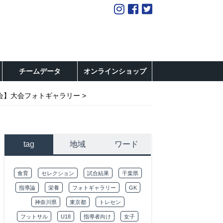
チームデータ
オンラインショップ
会】大会フォトギャラリー
tag
地域
ワード
食育
セレクション
試合結果
千葉県
指導論
栄養
フォトギャラリー
GK
神奈川県
東京都
トレセン
フットサル
U18
指導者向け
女子