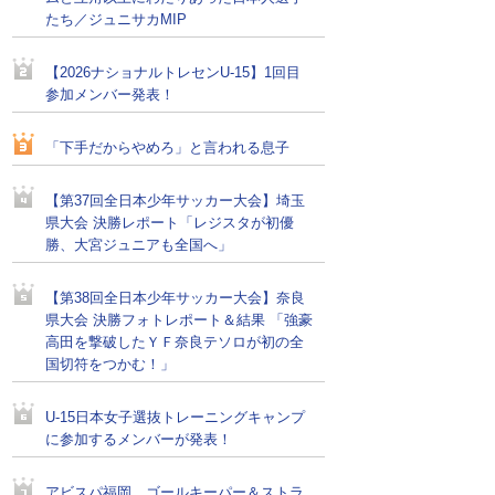
たち／ジュニサカMIP
【2026ナショナルトレセンU-15】1回目
参加メンバー発表！
「下手だからやめろ」と言われる息子
【第37回全日本少年サッカー大会】埼玉
県大会 決勝レポート「レジスタが初優
勝、大宮ジュニアも全国へ」
【第38回全日本少年サッカー大会】奈良
県大会 決勝フォトレポート＆結果 「強豪
高田を撃破したＹＦ奈良テソロが初の全
国切符をつかむ！」
U-15日本女子選抜トレーニングキャンプ
に参加するメンバーが発表！
アビスパ福岡、ゴールキーパー＆ストラ