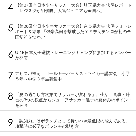
【第37回全日本少年サッカー大会】埼玉県大会 決勝レポート
「レジスタが初優勝、大宮ジュニアも全国へ」
【第38回全日本少年サッカー大会】奈良県大会 決勝フォトレ
ポート＆結果 「強豪高田を撃破したＹＦ奈良テソロが初の全
国切符をつかむ！」
U-15日本女子選抜トレーニングキャンプに参加するメンバー
が発表！
アビスパ福岡、ゴールキーパー＆ストライカー講習会 小学
５年～中学３年生募集中
「夏の過ごし方次第でサッカーが変わる」。生活・食事・練
習の3つの観点からジュニアサッカー選手の夏休みのポイント
を紹介！
「認知力」はボランチとして持つべき最低限の能力である。
攻撃時に必要なボランチの動き方