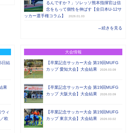
るんですか？」ソレッソ熊本指揮官は信
念をもって個性を伸ばす【全日本U-12サ
ッカー選手権コラム】
2026.01.03
→続きを見る
大会情報
5日結
【卒業記念サッカー大会 第19回MUFG
カップ 愛知大会】大会結果
2026.03.09
結果
【卒業記念サッカー大会 第19回MUFG
カップ 大阪大会】大会結果
2026.03.09
表ウィ
【卒業記念サッカー大会 第19回MUFG
め／欧
カップ 東京大会】大会結果
2026.03.02