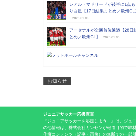
レアル・マドリードが後半に1点も
り白星【17日結果まとめ／欧州CL
2026.01.03
アーセナルが全勝首位通過【28日
とめ／欧州CL】
2026.01.03
お知らせ
ジュニアサッカー応援宣言
『ジュニアサッカーを応援しよう！』は、ジュ
の他情報は、株式会社カンゼンが報道目的で取材
作権コンテンツ（記事・画像）の無断での一部