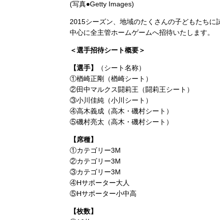
(写真●Getty Images)
2015シーズン、地域のたくさんの子どもたち
中心に全主管ホームゲームへ招待いたします。
＜選手招待シート概要＞
【選手】
（シート名称）
①楢崎正剛（楢崎シート）
②田中マルクス闘莉王（闘莉王シート）
③小川佳純（小川シート）
④高木義成（高木・磯村シート）
⑤磯村亮太（高木・磯村シート）
【席種】
①カテゴリー3M
②カテゴリー3M
③カテゴリー3M
④Hサポーター大人
⑤Hサポーター小中高
【枚数】