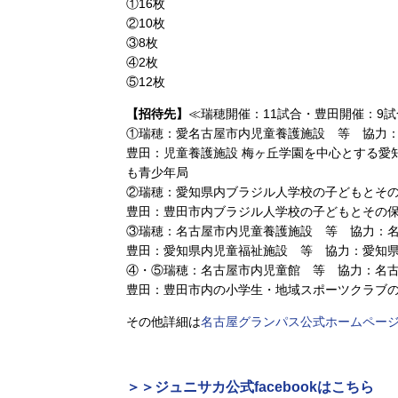
①16枚
②10枚
③8枚
④2枚
⑤12枚
【招待先】
≪瑞穂開催：11試合・豊田開催：9試
①瑞穂：愛名古屋市内児童養護施設 等 協力
豊田：児童養護施設 梅ヶ丘学園を中心とする愛
も青少年局
②瑞穂：愛知県内ブラジル人学校の子どもとそ
豊田：豊田市内ブラジル人学校の子どもとその
③瑞穂：名古屋市内児童養護施設 等 協力：
豊田：愛知県内児童福祉施設 等 協力：愛知
④・⑤瑞穂：名古屋市内児童館 等 協力：名
豊田：豊田市内の小学生・地域スポーツクラブ
その他詳細は
名古屋グランパス公式ホームペー
＞＞ジュニサカ公式facebookはこちら