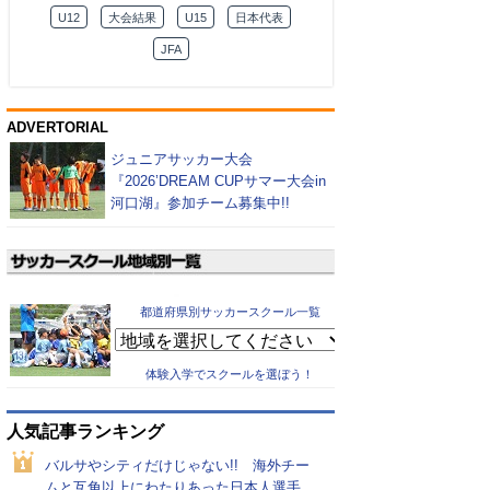
U12
大会結果
U15
日本代表
JFA
ADVERTORIAL
ジュニアサッカー大会
『2026’DREAM CUPサマー大会in
河口湖』参加チーム募集中!!
都道府県別サッカースクール一覧
体験入学でスクールを選ぼう！
人気記事ランキング
バルサやシティだけじゃない!! 海外チー
ムと互角以上にわたりあった日本人選手