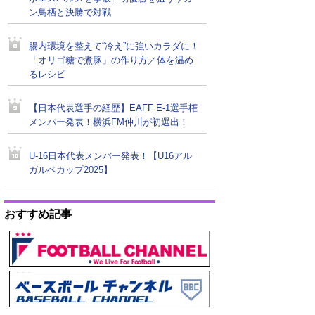
ン鳥栖と決勝で対戦
腸内環境を整えて“冷え”に強いカラダに！
「オリゴ糖で煮豚」の作り方／体を温め
るレシピ
【日本代表選手の経歴】EAFF E-1選手権
メンバー発表！横浜FM仲川が初選出！
U-16日本代表メンバー発表！【U16アル
ガルベカップ2025】
おすすめ記事