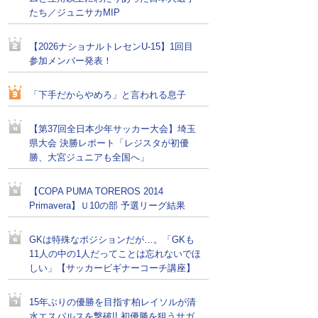
たち／ジュニサカMIP
【2026ナショナルトレセンU-15】1回目
参加メンバー発表！
「下手だからやめろ」と言われる息子
【第37回全日本少年サッカー大会】埼玉
県大会 決勝レポート「レジスタが初優
勝、大宮ジュニアも全国へ」
【COPA PUMA TOREROS 2014
Primavera】Ｕ10の部 予選リーグ結果
GKは特殊なポジションだが…。「GKも
11人の中の1人だってことは忘れないでほ
しい」【サッカービギナーコーチ講座】
15年ぶりの優勝を目指す柏レイソルが清
水エスパルスを撃破!! 初優勝を狙うサガ