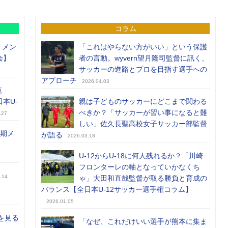
コラム
）メン
「これはやらない方がいい」という保護
会】
者の言動。wyvern望月隆司監督に訊く、
サッカーの進路とプロを目指す選手への
アプローチ
2026.04.03
覧
日本U-
親は子どものサッカーにどこまで関わる
べきか？「サッカーが習い事になると難
.27
しい」佐久長聖高校女子サッカー部監督
前期メ
が語る
2026.03.18
U-12からU-18に何人残れるか？「川崎
フロンターレの軸となっていかなくち
.14
ゃ」大田和直哉監督が取る勝負と育成の
バランス【全日本U-12サッカー選手権コラム】
2026.01.05
を見る
「なぜ、これだけいい選手が熊本に集ま