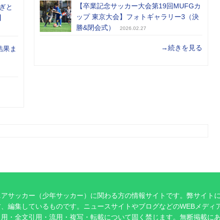
【卒業記念サッカー大会第19回MUFGカ
ぎと
ップ 東京大会】フォトギャラリー3（決
】
勝&閉会式）
2026.02.27
→続きを見る
結果ま
ニアサッカー（少年サッカー）に関わる方の情報サイトです。弊サイト
、編集しているものです。ニュースサイトやブログなどのWEBメディ
引用・全文引用・流用・複写・転載について固く禁じます。無断掲載に