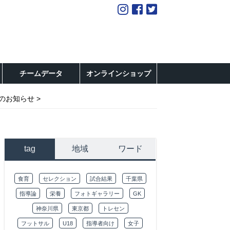
チームデータ
オンラインショップ
トのお知らせ
tag
地域
ワード
食育
セレクション
試合結果
千葉県
指導論
栄養
フォトギャラリー
GK
神奈川県
東京都
トレセン
フットサル
U18
指導者向け
女子