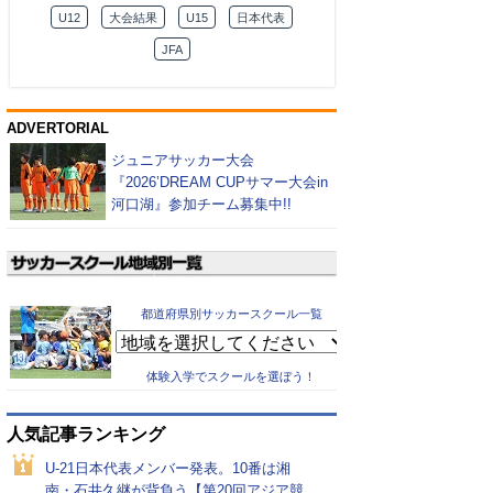
U12
大会結果
U15
日本代表
JFA
ADVERTORIAL
ジュニアサッカー大会
『2026’DREAM CUPサマー大会in
河口湖』参加チーム募集中!!
都道府県別サッカースクール一覧
体験入学でスクールを選ぼう！
人気記事ランキング
U-21日本代表メンバー発表。10番は湘
南・石井久継が背負う【第20回アジア競