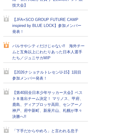
技大会】
【JFA×SCO GROUP FUTURE CAMP
inspired by BLUE LOCK】参加メンバー
発表！
バルサやシティだけじゃない!! 海外チー
ムと互角以上にわたりあった日本人選手
たち／ジュニサカMIP
【2026ナショナルトレセンU-15】1回目
参加メンバー発表！
【第40回全日本少年サッカー大会】ベス
ト８進出チーム決定！ マリノス、甲府、
鹿島、ディアブロッサ高田、センアーノ
神戸、府中新町、新座片山、札幌が準々
決勝へ!!
「下手だからやめろ」と言われる息子