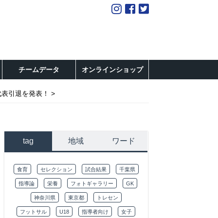
チームデータ
オンラインショップ
代表引退を発表！
tag
地域
ワード
食育
セレクション
試合結果
千葉県
指導論
栄養
フォトギャラリー
GK
神奈川県
東京都
トレセン
フットサル
U18
指導者向け
女子