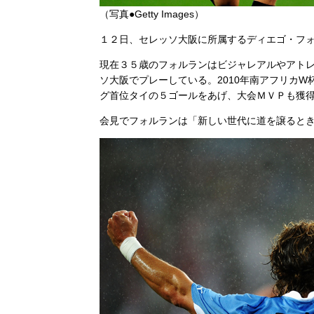
（写真●Getty Images）
１２日、セレッソ大阪に所属するディエゴ・フ
現在３５歳のフォルランはビジャレアルやアトレ
ソ大阪でプレーしている。2010年南アフリカ
グ首位タイの５ゴールをあげ、大会ＭＶＰも獲
会見でフォルランは「新しい世代に道を譲ると