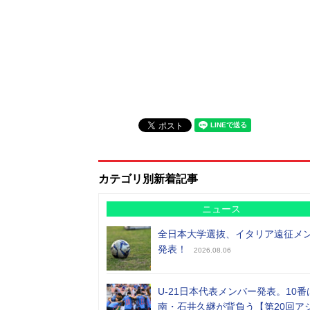
カテゴリ別新着記事
ニュース
全日本大学選抜、イタリア遠征メ
発表！
2026.08.06
U-21日本代表メンバー発表。10番
南・石井久継が背負う【第20回ア