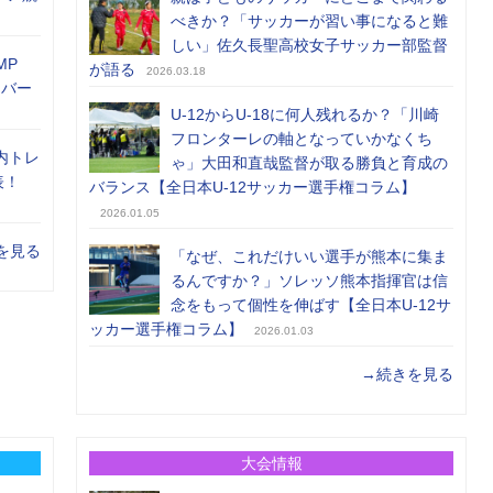
べきか？「サッカーが習い事になると難
しい」佐久長聖高校女子サッカー部監督
MP
が語る
2026.03.18
メンバー
U-12からU-18に何人残れるか？「川崎
フロンターレの軸となっていかなくち
内トレ
ゃ」大田和直哉監督が取る勝負と育成の
表！
バランス【全日本U-12サッカー選手権コラム】
2026.01.05
を見る
「なぜ、これだけいい選手が熊本に集ま
るんですか？」ソレッソ熊本指揮官は信
念をもって個性を伸ばす【全日本U-12サ
ッカー選手権コラム】
2026.01.03
→続きを見る
大会情報