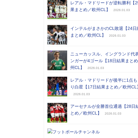
レアル・マドリードが逆転勝利【2
果まとめ／欧州CL】
2026.01.03
インテルがまさかのCL敗退【24日
まとめ／欧州CL】
2026.01.03
ニューカッスル、イングランド代
ンガーが4ゴール【18日結果まと
州CL】
2026.01.03
レアル・マドリードが後半に1点も
り白星【17日結果まとめ／欧州CL
2026.01.03
アーセナルが全勝首位通過【28日
とめ／欧州CL】
2026.01.03