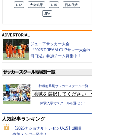
U12
大会結果
U15
日本代表
JFA
ADVERTORIAL
ジュニアサッカー大会
『2026’DREAM CUPサマー大会in
河口湖』参加チーム募集中!!
都道府県別サッカースクール一覧
体験入学でスクールを選ぼう！
人気記事ランキング
【2026ナショナルトレセンU-15】1回目
参加メンバー発表！