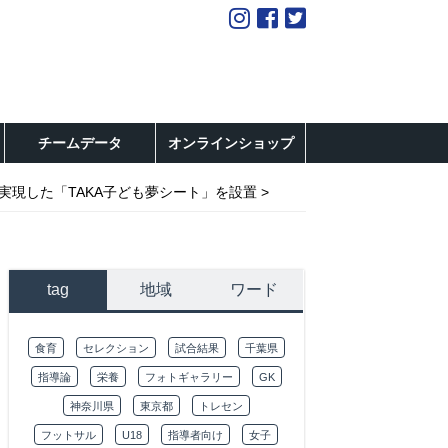
チームデータ
オンラインショップ
実現した「TAKA子ども夢シート」を設置
tag
地域
ワード
食育
セレクション
試合結果
千葉県
指導論
栄養
フォトギャラリー
GK
神奈川県
東京都
トレセン
フットサル
U18
指導者向け
女子