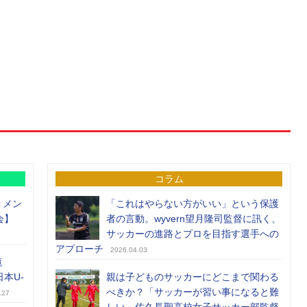
コラム
）メン
「これはやらない方がいい」という保護
会】
者の言動。wyvern望月隆司監督に訊く、
サッカーの進路とプロを目指す選手への
アプローチ
2026.04.03
覧
日本U-
親は子どものサッカーにどこまで関わる
べきか？「サッカーが習い事になると難
.27