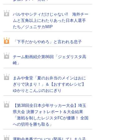
バルサやシティだけじゃない!! 海外チー
ムと互角以上にわたりあった日本人選手
たち／ジュニサカMIP
「下手だからやめろ」と言われる息子
チーム動画紹介第86回「ジェダリスタ高
崎」
まみや食堂「夏のお弁当のメインはおに
ぎりで決まり！」＆【おすすめレシピ】
ゆかりとこんぶのおにぎり
【第38回全日本少年サッカー大会】埼玉
県大会 決勝フォトレポート＆大会結果
「激戦を制したレジスタFCが優勝！ 全国
への切符を勝ち取る」
運動会本番でついつい緊張してしまう子