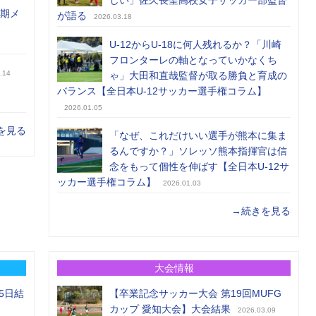
しい」佐久長聖高校女子サッカー部監督
前期メ
が語る
2026.03.18
U-12からU-18に何人残れるか？「川崎
フロンターレの軸となっていかなくち
.14
ゃ」大田和直哉監督が取る勝負と育成の
バランス【全日本U-12サッカー選手権コラム】
2026.01.05
を見る
「なぜ、これだけいい選手が熊本に集ま
るんですか？」ソレッソ熊本指揮官は信
念をもって個性を伸ばす【全日本U-12サ
ッカー選手権コラム】
2026.01.03
→続きを見る
大会情報
5日結
【卒業記念サッカー大会 第19回MUFG
カップ 愛知大会】大会結果
2026.03.09