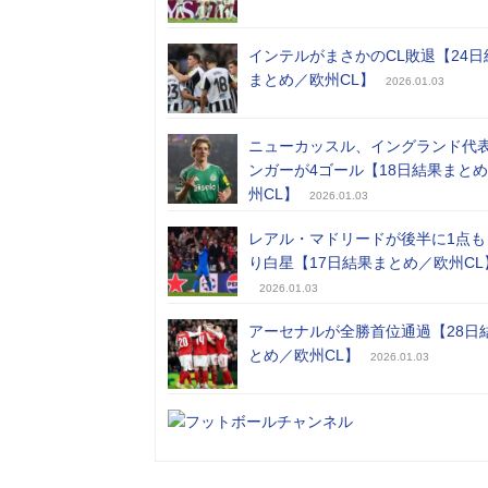
インテルがまさかのCL敗退【24日
まとめ／欧州CL】
2026.01.03
ニューカッスル、イングランド代
ンガーが4ゴール【18日結果まと
州CL】
2026.01.03
レアル・マドリードが後半に1点も
り白星【17日結果まとめ／欧州CL
2026.01.03
アーセナルが全勝首位通過【28日
とめ／欧州CL】
2026.01.03