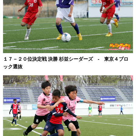
１７－２０位決定戦 決勝 杉並シーダーズ ‐ 東京４ブロ
ック選抜