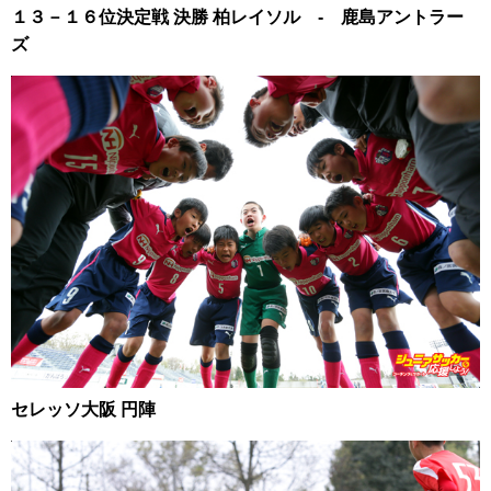
１３－１６位決定戦 決勝 柏レイソル ‐ 鹿島アントラー
ズ
セレッソ大阪 円陣