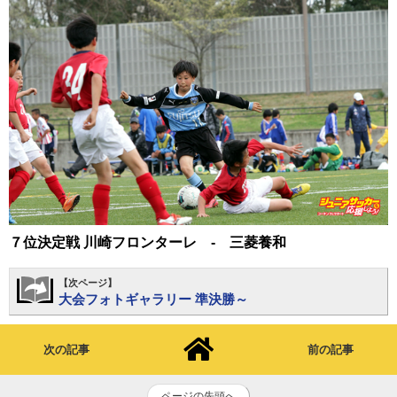
７位決定戦 川崎フロンターレ - 三菱養和
【次ページ】
大会フォトギャラリー 準決勝～
次の記事
前の記事
ページの先頭へ