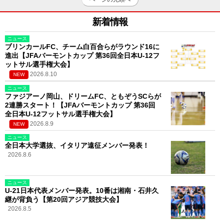
新着情報
ニュース
ブリンカールFC、チーム白百合らがラウンド16に
進出【JFAバーモントカップ 第36回全日本U-12フ
ットサル選手権大会】
2026.8.10
NEW
ニュース
ファジアーノ岡山、ドリームFC、ともぞうSCらが
2連勝スタート！【JFAバーモントカップ 第36回
全日本U-12フットサル選手権大会】
2026.8.9
NEW
ニュース
全日本大学選抜、イタリア遠征メンバー発表！
2026.8.6
ニュース
U-21日本代表メンバー発表。10番は湘南・石井久
継が背負う【第20回アジア競技大会】
2026.8.5