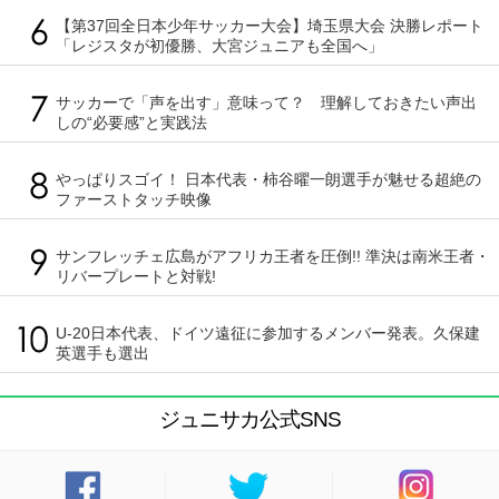
【第37回全日本少年サッカー大会】埼玉県大会 決勝レポート
「レジスタが初優勝、大宮ジュニアも全国へ」
サッカーで「声を出す」意味って？ 理解しておきたい声出
しの“必要感”と実践法
やっぱりスゴイ！ 日本代表・柿谷曜一朗選手が魅せる超絶の
ファーストタッチ映像
サンフレッチェ広島がアフリカ王者を圧倒!! 準決は南米王者・
リバープレートと対戦!
U-20日本代表、ドイツ遠征に参加するメンバー発表。久保建
英選手も選出
ジュニサカ公式SNS