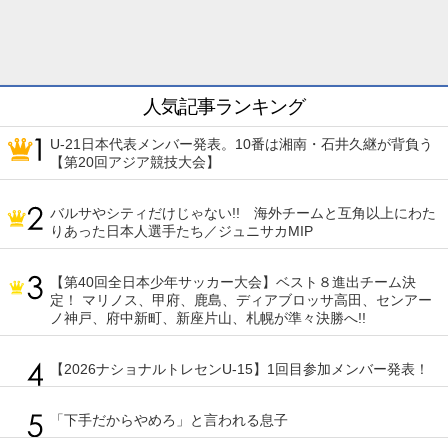
人気記事ランキング
U-21日本代表メンバー発表。10番は湘南・石井久継が背負う
【第20回アジア競技大会】
バルサやシティだけじゃない!! 海外チームと互角以上にわた
りあった日本人選手たち／ジュニサカMIP
【第40回全日本少年サッカー大会】ベスト８進出チーム決
定！ マリノス、甲府、鹿島、ディアブロッサ高田、センアー
ノ神戸、府中新町、新座片山、札幌が準々決勝へ!!
【2026ナショナルトレセンU-15】1回目参加メンバー発表！
「下手だからやめろ」と言われる息子