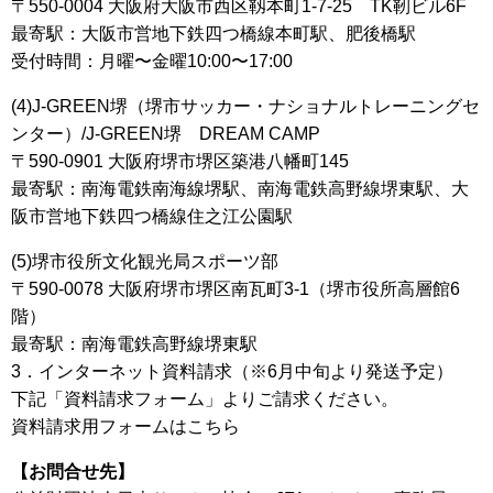
〒550-0004 大阪府大阪市西区靱本町1-7-25 TK靭ビル6F
最寄駅：大阪市営地下鉄四つ橋線本町駅、肥後橋駅
受付時間：月曜〜金曜10:00〜17:00
(4)J-GREEN堺（堺市サッカー・ナショナルトレーニングセ
ンター）/J-GREEN堺 DREAM CAMP
〒590-0901 大阪府堺市堺区築港八幡町145
最寄駅：南海電鉄南海線堺駅、南海電鉄高野線堺東駅、大
阪市営地下鉄四つ橋線住之江公園駅
(5)堺市役所文化観光局スポーツ部
〒590-0078 大阪府堺市堺区南瓦町3-1（堺市役所高層館6
階）
最寄駅：南海電鉄高野線堺東駅
3．インターネット資料請求（※6月中旬より発送予定）
下記「資料請求フォーム」よりご請求ください。
資料請求用フォームはこちら
【お問合せ先】