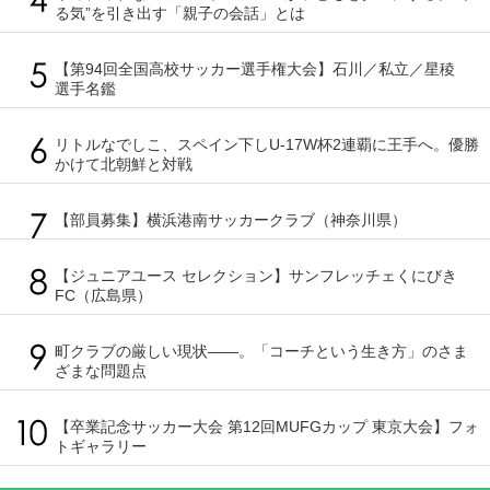
る気”を引き出す「親子の会話」とは
【第94回全国高校サッカー選手権大会】石川／私立／星稜
選手名鑑
リトルなでしこ、スペイン下しU-17W杯2連覇に王手へ。優勝
かけて北朝鮮と対戦
【部員募集】横浜港南サッカークラブ（神奈川県）
【ジュニアユース セレクション】サンフレッチェくにびき
FC（広島県）
町クラブの厳しい現状――。「コーチという生き方」のさま
ざまな問題点
【卒業記念サッカー大会 第12回MUFGカップ 東京大会】フォ
トギャラリー