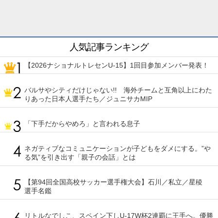
人気記事ランキング
【2026ナショナルトレセンU-15】1回目参加メンバー発表！
バルサやシティだけじゃない!! 海外チームと互角以上にわた
りあった日本人選手たち／ジュニサカMIP
「下手だからやめろ」と言われる息子
ネガティブなコミュニケーションが子どもをダメにする。”や
る気”を引き出す「親子の会話」とは
【第94回全国高校サッカー選手権大会】石川／私立／星稜
選手名鑑
リトルなでしこ、スペイン下しU-17W杯2連覇に王手へ。優勝