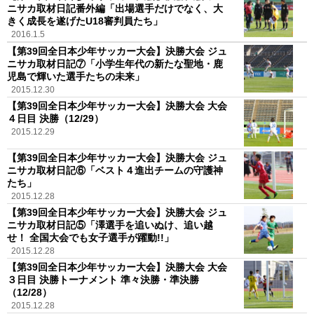
ニサカ取材日記番外編「出場選手だけでなく、大
きく成長を遂げたU18審判員たち」
2016.1.5
【第39回全日本少年サッカー大会】決勝大会 ジュ
ニサカ取材日記⑦「小学生年代の新たな聖地・鹿
児島で輝いた選手たちの未来」
2015.12.30
【第39回全日本少年サッカー大会】決勝大会 大会
４日目 決勝（12/29）
2015.12.29
【第39回全日本少年サッカー大会】決勝大会 ジュ
ニサカ取材日記⑥「ベスト４進出チームの守護神
たち」
2015.12.28
【第39回全日本少年サッカー大会】決勝大会 ジュ
ニサカ取材日記⑤「澤選手を追いぬけ、追い越
せ！ 全国大会でも女子選手が躍動!!」
2015.12.28
【第39回全日本少年サッカー大会】決勝大会 大会
３日目 決勝トーナメント 準々決勝・準決勝
（12/28）
2015.12.28