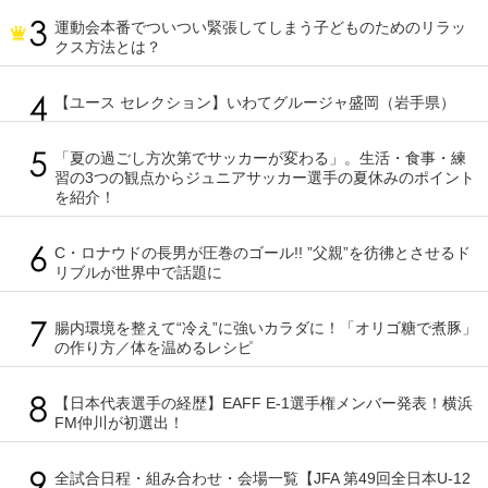
運動会本番でついつい緊張してしまう子どものためのリラッ
クス方法とは？
【ユース セレクション】いわてグルージャ盛岡（岩手県）
「夏の過ごし方次第でサッカーが変わる」。生活・食事・練
習の3つの観点からジュニアサッカー選手の夏休みのポイント
を紹介！
C・ロナウドの長男が圧巻のゴール!! ”父親”を彷彿とさせるド
リブルが世界中で話題に
腸内環境を整えて“冷え”に強いカラダに！「オリゴ糖で煮豚」
の作り方／体を温めるレシピ
【日本代表選手の経歴】EAFF E-1選手権メンバー発表！横浜
FM仲川が初選出！
全試合日程・組み合わせ・会場一覧【JFA 第49回全日本U-12