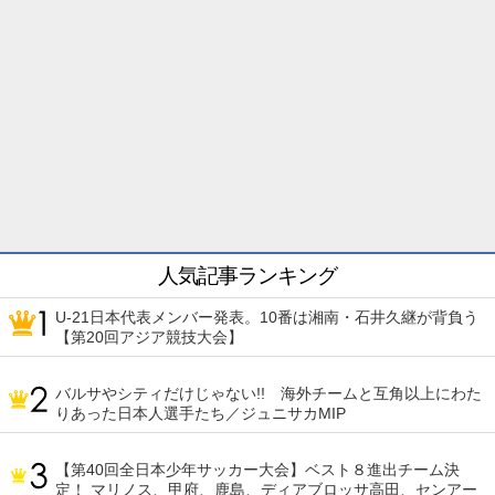
人気記事ランキング
U-21日本代表メンバー発表。10番は湘南・石井久継が背負う
【第20回アジア競技大会】
バルサやシティだけじゃない!! 海外チームと互角以上にわた
りあった日本人選手たち／ジュニサカMIP
【第40回全日本少年サッカー大会】ベスト８進出チーム決
定！ マリノス、甲府、鹿島、ディアブロッサ高田、センアー