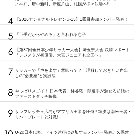
ノ神戸、府中新町、新座片山、札幌が準々決勝へ!!
【2026ナショナルトレセンU-15】1回目参加メンバー発表！
「下手だからやめろ」と言われる息子
【第37回全日本少年サッカー大会】埼玉県大会 決勝レポート
「レジスタが初優勝、大宮ジュニアも全国へ」
サッカーで「声を出す」意味って？ 理解しておきたい声出
しの“必要感”と実践法
やっぱりスゴイ！ 日本代表・柿谷曜一朗選手が魅せる超絶の
ファーストタッチ映像
サンフレッチェ広島がアフリカ王者を圧倒!! 準決は南米王者・
リバープレートと対戦!
U-20日本代表、ドイツ遠征に参加するメンバー発表。久保建