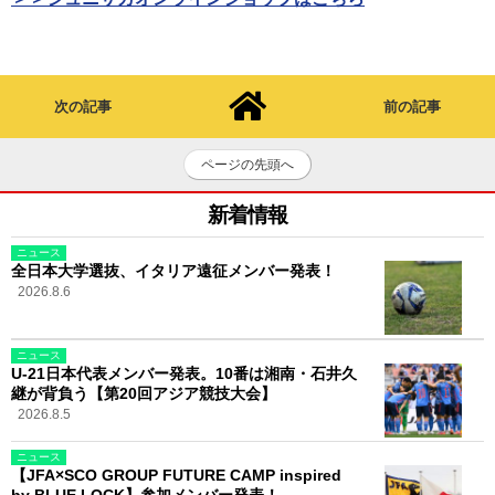
次の記事
前の記事
ページの先頭へ
新着情報
ニュース
全日本大学選抜、イタリア遠征メンバー発表！
2026.8.6
ニュース
U-21日本代表メンバー発表。10番は湘南・石井久
継が背負う【第20回アジア競技大会】
2026.8.5
ニュース
【JFA×SCO GROUP FUTURE CAMP inspired
by BLUE LOCK】参加メンバー発表！