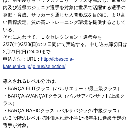
は、新年度からトップカテゴリークラスを新設し、東京都
内及び近県のジュニア選手を対象に世界で活躍する選手の
発掘・育成、サッカーを通じた人間形成を目的に、より高
い目標設定、質の高いトレーニング環境を提供するとして
いる。
それにあわせて、１次セレクション・選考会を
2/27(土)/2/28(日)の２日間にて実施する。申し込み締切日は
2月21日(日) 24:00まで
申込方法：URL：
http://fcbescola-
katsushika.jp/joinus/selection/
導入されるレベル分けは、
・BARÇA-ELITクラス（バルサエリート/最上級クラス）
・BARÇA-AVANÇATクラス（バルサアバンサット/上級ク
ラス）
・BARÇA-BASICクラス（バルサバジック/中級クラス）
の３段階のレベルで評価され新小学1〜6年生に進級予定の
選手が対象。