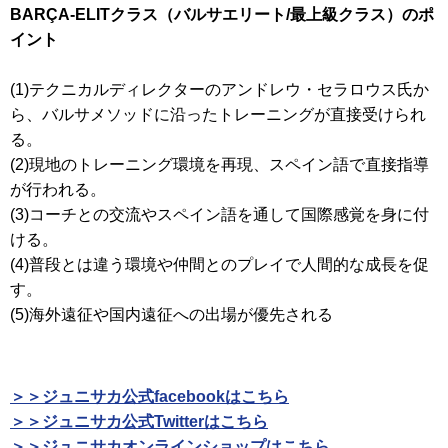
BARÇA-ELITクラス（バルサエリート/最上級クラス）のポ
イント
(1)テクニカルディレクターのアンドレウ・セラロウス氏か
ら、バルサメソッドに沿ったトレーニングが直接受けられ
る。
(2)現地のトレーニング環境を再現、スペイン語で直接指導
が行われる。
(3)コーチとの交流やスペイン語を通して国際感覚を身に付
ける。
(4)普段とは違う環境や仲間とのプレイで人間的な成長を促
す。
(5)海外遠征や国内遠征への出場が優先される
＞＞ジュニサカ公式facebookはこちら
＞＞ジュニサカ公式Twitterはこちら
＞＞ジュニサカオンラインショップはこちら