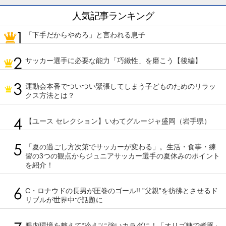
人気記事ランキング
「下手だからやめろ」と言われる息子
サッカー選手に必要な能力「巧緻性」を磨こう【後編】
運動会本番でついつい緊張してしまう子どものためのリラッ
クス方法とは？
【ユース セレクション】いわてグルージャ盛岡（岩手県）
「夏の過ごし方次第でサッカーが変わる」。生活・食事・練
習の3つの観点からジュニアサッカー選手の夏休みのポイント
を紹介！
C・ロナウドの長男が圧巻のゴール!! ”父親”を彷彿とさせるド
リブルが世界中で話題に
腸内環境を整えて“冷え”に強いカラダに！「オリゴ糖で煮豚」