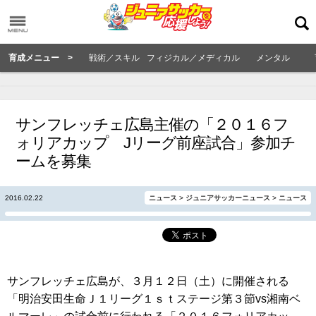
育成メニュー >
戦術／スキル
フィジカル／メディカル
メンタル
サンフレッチェ広島主催の「２０１６フ
ォリアカップ Jリーグ前座試合」参加チ
ームを募集
2016.02.22
ニュース
>
ジュニアサッカーニュース
>
ニュース
サンフレッチェ広島が、３月１２日（土）に開催される
「明治安田生命Ｊ１リーグ１ｓｔステージ第３節vs湘南ベ