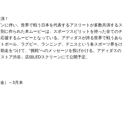
出演！
プンに伴い、世界で戦う日本を代表するアスリートが多数共演するス
特別に作られた本ムービーは、スポーツスピリットを持った全てのチ
、応援するムービーとなっている。アディダスが誇る世界で戦うあら
ットボール、ラグビー、ランニング、テニスという各スポーツ界をけ
助走をつけて、“挑戦“へのメッセージを投げかける。アディダスの
ストア渋谷」店頭LEDスクリーンにて公開予定。
（金）～3月末