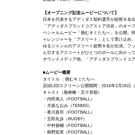
【オープニング記念ムービーについて】
日本を代表するアディダス契約選手が総勢８名
「アディダスブランドコアストア渋谷」のオー
ペシャルムービー「挑むキミたちへ」を公開。
ャレンジャーを「アスリート」として受け止め
ゆるジャンルのアスリート総勢８名が出演。フ
ん引するアスリートがひとつのボールに向かって
オウンドメディア他、「アディダスブランドコア
■ムービー概要
タイトル ：挑むキミたちへ
店頭LEDスクリーン公開期間：2016年2月26日
キャスト（敬称略・五十音順）
・内田篤人（FOOTBALL）
・大坂なおみ（TENNIS）
・香川真司（FOOTBALL）
・五郎丸歩（RUGBY）
・中村俊輔（FOOTBALL）
・南野拓実（FOOTBALL）