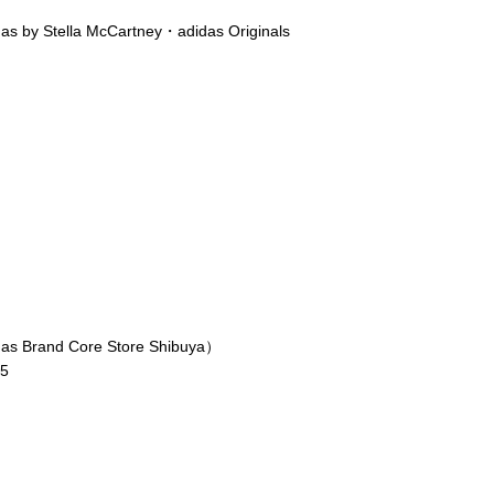
lla McCartney・adidas Originals
d Core Store Shibuya）
5