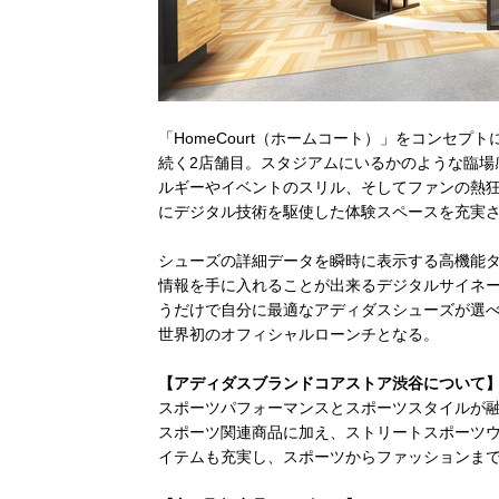
「HomeCourt（ホームコート）」をコンセ
続く2店舗目。スタジアムにいるかのような臨場
ルギーやイベントのスリル、そしてファンの熱
にデジタル技術を駆使した体験スペースを充実
シューズの詳細データを瞬時に表示する高機能タッ
情報を手に入れることが出来るデジタルサイネ
うだけで自分に最適なアディダスシューズが選べる
世界初のオフィシャルローンチとなる。
【アディダスブランドコアストア渋谷について
スポーツパフォーマンスとスポーツスタイルが
スポーツ関連商品に加え、ストリートスポーツ
イテムも充実し、スポーツからファッションま