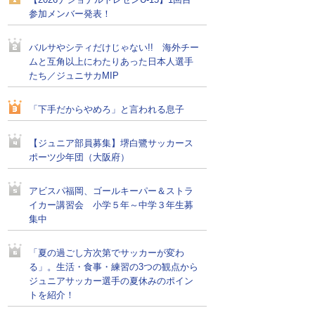
【2026ナショナルトレセンU-15】1回目
参加メンバー発表！
バルサやシティだけじゃない!! 海外チー
ムと互角以上にわたりあった日本人選手
たち／ジュニサカMIP
「下手だからやめろ」と言われる息子
【ジュニア部員募集】堺白鷺サッカース
ポーツ少年団（大阪府）
アビスパ福岡、ゴールキーパー＆ストラ
イカー講習会 小学５年～中学３年生募
集中
「夏の過ごし方次第でサッカーが変わ
る」。生活・食事・練習の3つの観点から
ジュニアサッカー選手の夏休みのポイン
トを紹介！