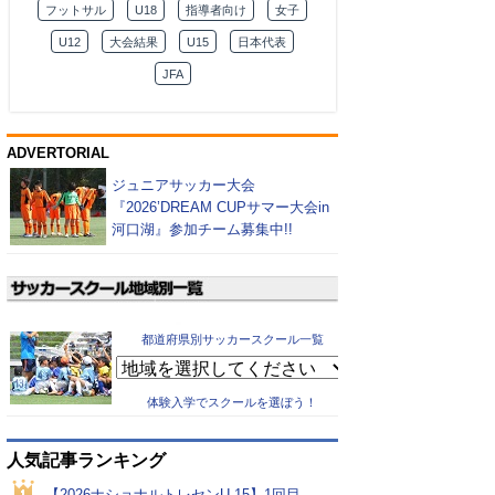
フットサル
U18
指導者向け
女子
U12
大会結果
U15
日本代表
JFA
ADVERTORIAL
ジュニアサッカー大会
『2026’DREAM CUPサマー大会in
河口湖』参加チーム募集中!!
都道府県別サッカースクール一覧
体験入学でスクールを選ぼう！
人気記事ランキング