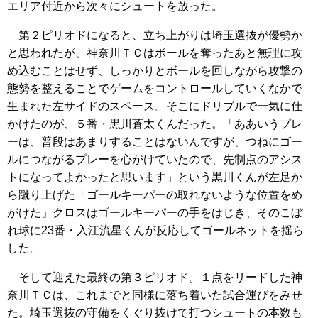
エリア付近から次々にシュートを放った。
第２ピリオドになると、立ち上がりは埼玉選抜が優勢か
と思われたが、神奈川ＴＣはボールを奪ったあと無理に攻
め込むことはせず、しっかりとボールを回しながら攻撃の
態勢を整えることでゲームをコントロールしていくなかで
生まれた左サイドのスペース。そこにドリブルで一気に仕
かけたのが、５番・黒川蒼太くんだった。「ああいうプレ
ーは、普段はあまりすることはないんですが、つねにゴー
ルにつながるプレーを心がけていたので、先制点のアシス
トになってよかったと思います」という黒川くんが左足か
ら蹴り上げた「ゴールキーパーの取れないような位置をめ
がけた」クロスはゴールキーパーの手をはじき、そのこぼ
れ球に23番・入江流星くんが反応してゴールネットを揺ら
した。
そして迎えた最終の第３ピリオド。１点をリードした神
奈川ＴＣは、これまでと同様に落ち着いた試合運びをみせ
た。埼玉選抜の守備をくぐり抜けて打つシュートの本数も