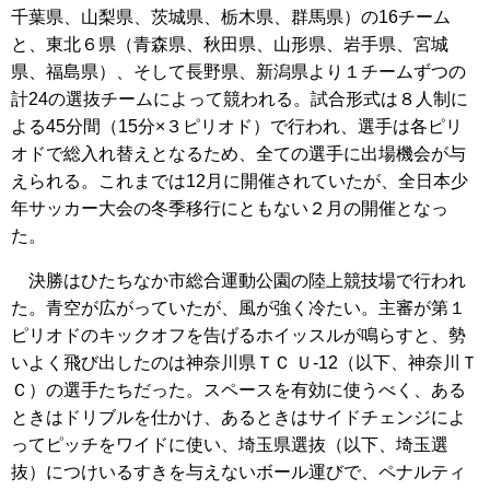
千葉県、山梨県、茨城県、栃木県、群馬県）の16チーム
と、東北６県（青森県、秋田県、山形県、岩手県、宮城
県、福島県）、そして長野県、新潟県より１チームずつの
計24の選抜チームによって競われる。試合形式は８人制に
よる45分間（15分×３ピリオド）で行われ、選手は各ピリ
オドで総入れ替えとなるため、全ての選手に出場機会が与
えられる。これまでは12月に開催されていたが、全日本少
年サッカー大会の冬季移行にともない２月の開催となっ
た。
決勝はひたちなか市総合運動公園の陸上競技場で行われ
た。青空が広がっていたが、風が強く冷たい。主審が第１
ピリオドのキックオフを告げるホイッスルが鳴らすと、勢
いよく飛び出したのは神奈川県ＴＣ Ｕ-12（以下、神奈川Ｔ
Ｃ）の選手たちだった。スペースを有効に使うべく、ある
ときはドリブルを仕かけ、あるときはサイドチェンジによ
ってピッチをワイドに使い、埼玉県選抜（以下、埼玉選
抜）につけいるすきを与えないボール運びで、ペナルティ