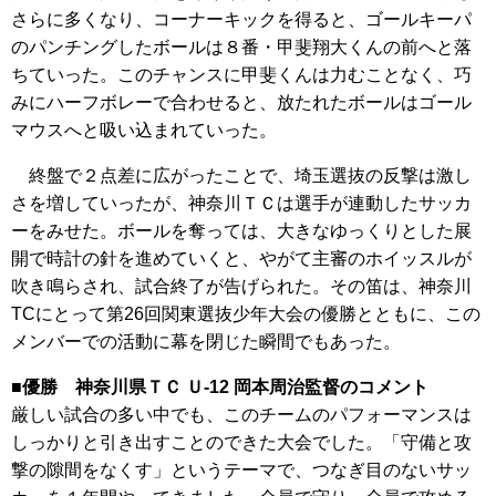
さらに多くなり、コーナーキックを得ると、ゴールキーパ
のパンチングしたボールは８番・甲斐翔大くんの前へと落
ちていった。このチャンスに甲斐くんは力むことなく、巧
みにハーフボレーで合わせると、放たれたボールはゴール
マウスへと吸い込まれていった。
終盤で２点差に広がったことで、埼玉選抜の反撃は激し
さを増していったが、神奈川ＴＣは選手が連動したサッカ
ーをみせた。ボールを奪っては、大きなゆっくりとした展
開で時計の針を進めていくと、やがて主審のホイッスルが
吹き鳴らされ、試合終了が告げられた。その笛は、神奈川
TCにとって第26回関東選抜少年大会の優勝とともに、この
メンバーでの活動に幕を閉じた瞬間でもあった。
■優勝 神奈川県ＴＣ Ｕ-12 岡本周治監督のコメント
厳しい試合の多い中でも、このチームのパフォーマンスは
しっかりと引き出すことのできた大会でした。「守備と攻
撃の隙間をなくす」というテーマで、つなぎ目のないサッ