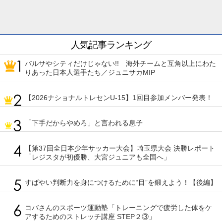
人気記事ランキング
バルサやシティだけじゃない!! 海外チームと互角以上にわた
りあった日本人選手たち／ジュニサカMIP
【2026ナショナルトレセンU-15】1回目参加メンバー発表！
「下手だからやめろ」と言われる息子
【第37回全日本少年サッカー大会】埼玉県大会 決勝レポート
「レジスタが初優勝、大宮ジュニアも全国へ」
すばやい判断力を身につけるために“目”を鍛えよう！【後編】
コバさんのスポーツ運動塾「トレーニングで疲労した体をケ
アするためのストレッチ講座 STEP２③」