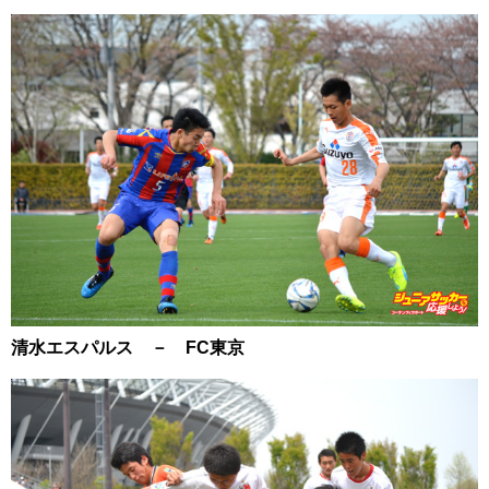
清水エスパルス － FC東京