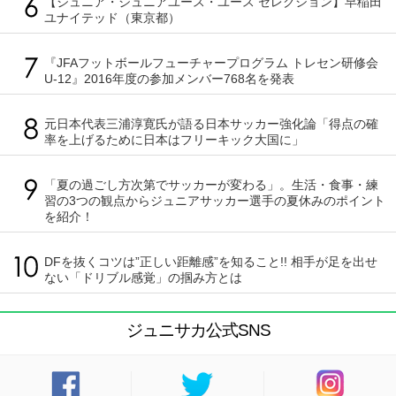
【ジュニア・ジュニアユース・ユース セレクション】早稲田
ユナイテッド（東京都）
『JFAフットボールフューチャープログラム トレセン研修会
U-12』2016年度の参加メンバー768名を発表
元日本代表三浦淳寛氏が語る日本サッカー強化論「得点の確
率を上げるために日本はフリーキック大国に」
「夏の過ごし方次第でサッカーが変わる」。生活・食事・練
習の3つの観点からジュニアサッカー選手の夏休みのポイント
を紹介！
DFを抜くコツは”正しい距離感”を知ること!! 相手が足を出せ
ない「ドリブル感覚」の掴み方とは
ジュニサカ公式SNS