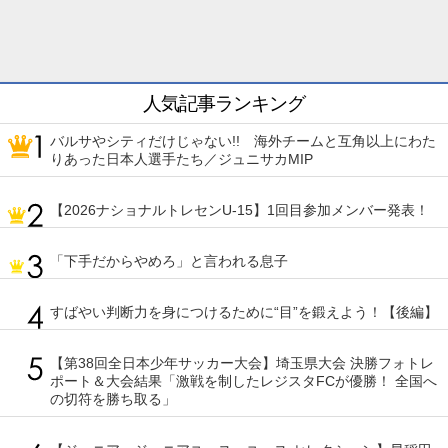
人気記事ランキング
バルサやシティだけじゃない!! 海外チームと互角以上にわた
りあった日本人選手たち／ジュニサカMIP
【2026ナショナルトレセンU-15】1回目参加メンバー発表！
「下手だからやめろ」と言われる息子
すばやい判断力を身につけるために“目”を鍛えよう！【後編】
【第38回全日本少年サッカー大会】埼玉県大会 決勝フォトレ
ポート＆大会結果「激戦を制したレジスタFCが優勝！ 全国へ
の切符を勝ち取る」