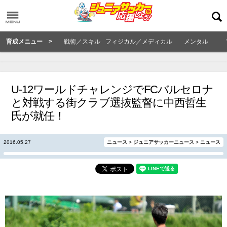
育成メニュー >
戦術／スキル
フィジカル／メディカル
メンタル
U-12ワールドチャレンジでFCバルセロナ
と対戦する街クラブ選抜監督に中西哲生
氏が就任！
2016.05.27
ニュース
>
ジュニアサッカーニュース
>
ニュース