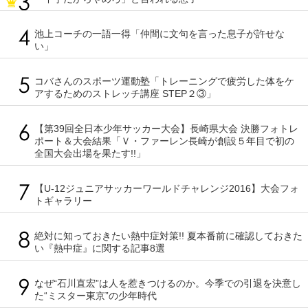
池上コーチの一語一得「仲間に文句を言った息子が許せな
い」
コバさんのスポーツ運動塾「トレーニングで疲労した体をケ
アするためのストレッチ講座 STEP２③」
【第39回全日本少年サッカー大会】長崎県大会 決勝フォトレ
ポート＆大会結果「Ｖ・ファーレン長崎が創設５年目で初の
全国大会出場を果たす!!」
【U-12ジュニアサッカーワールドチャレンジ2016】大会フォ
トギャラリー
絶対に知っておきたい熱中症対策!! 夏本番前に確認しておきた
い『熱中症』に関する記事8選
なぜ“石川直宏”は人を惹きつけるのか。今季での引退を決意し
た“ミスター東京”の少年時代