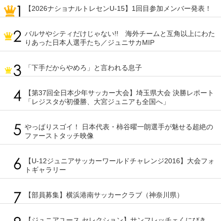
【2026ナショナルトレセンU-15】1回目参加メンバー発表！
バルサやシティだけじゃない!! 海外チームと互角以上にわた
りあった日本人選手たち／ジュニサカMIP
「下手だからやめろ」と言われる息子
【第37回全日本少年サッカー大会】埼玉県大会 決勝レポート
「レジスタが初優勝、大宮ジュニアも全国へ」
やっぱりスゴイ！ 日本代表・柿谷曜一朗選手が魅せる超絶の
ファーストタッチ映像
【U-12ジュニアサッカーワールドチャレンジ2016】大会フォ
トギャラリー
【部員募集】横浜港南サッカークラブ（神奈川県）
【ジュニアユース セレクション】サンフレッチェくにびき