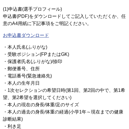
(1)申込書(選手プロフィール)
申込書(PDF)をダウンロードしてご記入していただくか、任
意のA4用紙に下記事項をご明記ください。
お申込書ダウンロード
・本人氏名(ふりがな)
・受験ポジション(FPまたはGK)
・保護者氏名(ふりがな)/捺印
・郵便番号、住所
・電話番号(緊急連絡先)
・本人の生年月日
・1次セレクションの希望日時(第1回、第2回の中で、第1希
望、第2希望を選択してください)
・本人の現在の身長/体重/足のサイズ
・本人の過去の身長/体重の経過(小学1年～現在までの健康
診断結果)
・利き足