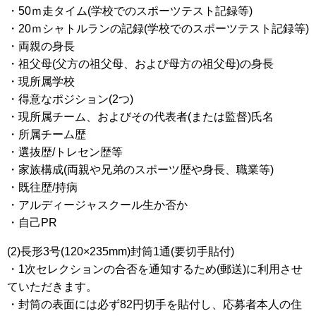
・50ｍ走タイム(学校でのスポーツテスト記録等)
・20ｍシャトルランの記録(学校でのスポーツテスト記録等)
・両親の身長
・祖父母(父方の祖父母、および母方の祖父母)の身長
・現所属学校
・得意なポジション(2つ)
・現所属チーム、およびその代表者(または監督)氏名
・所属チーム歴
・選抜歴/トレセン歴等
・家族構成(両親や兄弟のスポーツ歴や身長、職業等)
・既往歴/持病
・アルディージャスクール生か否か
・自己PR
(2)長形3号(120×235mm)封筒1通(要切手貼付)
・1次セレクションの合否を通知するため(郵送)に利用させ
ていただきます。
・封筒の表面には必ず82円切手を貼付し、応募者本人の住