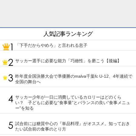
人気記事ランキング
「下手だからやめろ」と言われる息子
サッカー選手に必要な能力「巧緻性」を磨こう【後編】
昨年度全国決勝大会で準優勝のmalva千葉fc U-12、4年連続で
全国の舞台へ
サッカー少年が一日に消費しているカロリーはどのくら
い？ 子どもに必要な“食事量”とバランスの良い“食事メニュ
ー”を知る
試合前には糖質中心の『単品料理』がオススメ。知っておき
たい試合前の食事のとり方