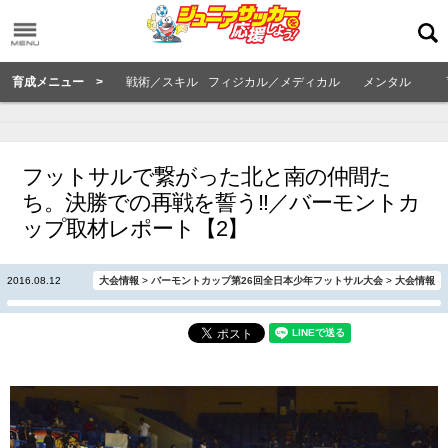
育成メニュー >
戦術／スキル
フィジカル／メディカル
メンタル
フットサルで繋がった北と南の仲間た
ち。決勝での再戦を誓う‼︎／バーモントカ
ップ取材レポート【2】
2016.08.12
大会情報
>
バーモントカップ第26回全日本少年フットサル大会
>
大会情報