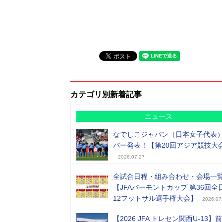
カテゴリ別新着記事
ニュース
なでしこジャパン（日本女子代表
バー発表！【第20回アジア競技大
2026.07.27
全試合日程・組み合わせ・会場一
【JFAバーモントカップ 第36回全
12フットサル選手権大会】
2026.07
【2026 JFA トレセン関西U-13】