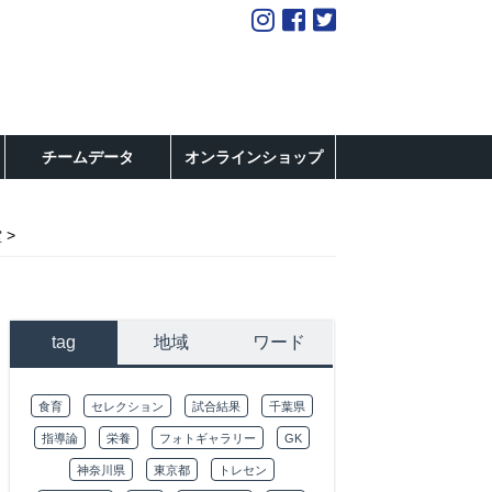
チームデータ
オンラインショップ
堂
tag
地域
ワード
食育
セレクション
試合結果
千葉県
指導論
栄養
フォトギャラリー
GK
神奈川県
東京都
トレセン