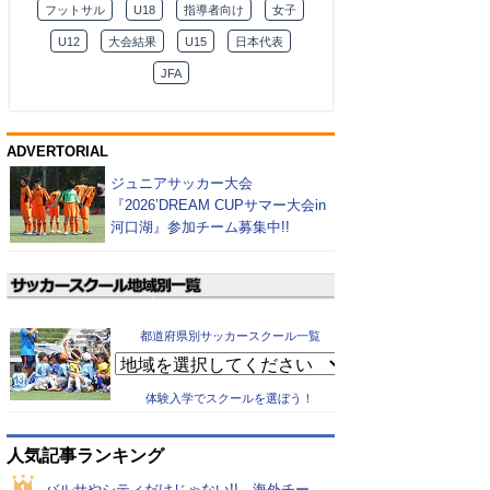
フットサル
U18
指導者向け
女子
U12
大会結果
U15
日本代表
JFA
ADVERTORIAL
ジュニアサッカー大会
『2026’DREAM CUPサマー大会in
河口湖』参加チーム募集中!!
都道府県別サッカースクール一覧
体験入学でスクールを選ぼう！
人気記事ランキング