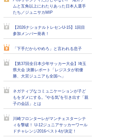
バルサやシティだけじゃない!! 海外チー
ムと互角以上にわたりあった日本人選手
たち／ジュニサカMIP
【2026ナショナルトレセンU-15】1回目
参加メンバー発表！
「下手だからやめろ」と言われる息子
【第37回全日本少年サッカー大会】埼玉
県大会 決勝レポート「レジスタが初優
勝、大宮ジュニアも全国へ」
ネガティブなコミュニケーションが子ど
もをダメにする。”やる気”を引き出す「親
子の会話」とは
川崎フロンターレがマンチェスターシテ
ィを撃破！ U-12ジュニアサッカーワール
ドチャレンジ2016ベスト4が決定！