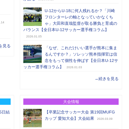
U-12からU-18に何人残れるか？「川崎
フロンターレの軸となっていかなくち
.14
ゃ」大田和直哉監督が取る勝負と育成の
バランス【全日本U-12サッカー選手権コラム】
2026.01.05
を見る
「なぜ、これだけいい選手が熊本に集ま
るんですか？」ソレッソ熊本指揮官は信
念をもって個性を伸ばす【全日本U-12サ
ッカー選手権コラム】
2026.01.03
→続きを見る
大会情報
5日結
【卒業記念サッカー大会 第19回MUFG
カップ 愛知大会】大会結果
2026.03.09