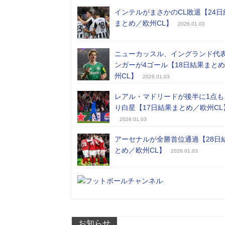
インテルがまさかのCL敗退【24日
まとめ／欧州CL】
2026.01.03
ニューカッスル、イングランド代
ンガーが4ゴール【18日結果まと
州CL】
2026.01.03
レアル・マドリードが後半に1点も
り白星【17日結果まとめ／欧州CL
2026.01.03
アーセナルが全勝首位通過【28日
とめ／欧州CL】
2026.01.03
お知らせ