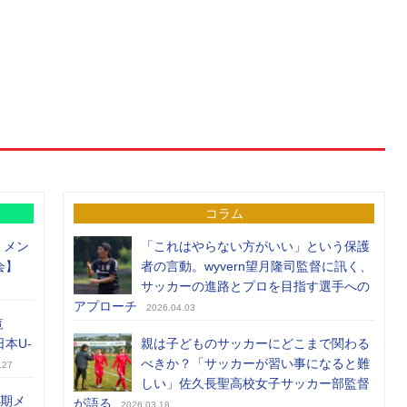
コラム
）メン
「これはやらない方がいい」という保護
会】
者の言動。wyvern望月隆司監督に訊く、
サッカーの進路とプロを目指す選手への
アプローチ
2026.04.03
覧
日本U-
親は子どものサッカーにどこまで関わる
べきか？「サッカーが習い事になると難
.27
しい」佐久長聖高校女子サッカー部監督
前期メ
が語る
2026.03.18