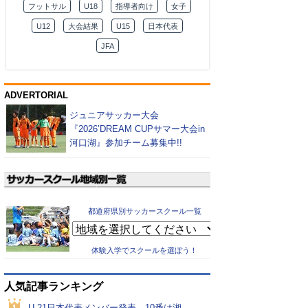
フットサル
U18
指導者向け
女子
U12
大会結果
U15
日本代表
JFA
ADVERTORIAL
ジュニアサッカー大会
『2026’DREAM CUPサマー大会in
河口湖』参加チーム募集中!!
都道府県別サッカースクール一覧
体験入学でスクールを選ぼう！
人気記事ランキング