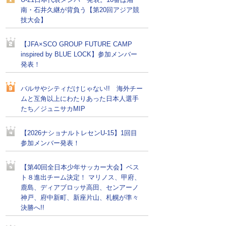
U-21日本代表メンバー発表。10番は湘
南・石井久継が背負う【第20回アジア競
技大会】
【JFA×SCO GROUP FUTURE CAMP
inspired by BLUE LOCK】参加メンバー
発表！
バルサやシティだけじゃない!! 海外チー
ムと互角以上にわたりあった日本人選手
たち／ジュニサカMIP
【2026ナショナルトレセンU-15】1回目
参加メンバー発表！
【第40回全日本少年サッカー大会】ベス
ト８進出チーム決定！ マリノス、甲府、
鹿島、ディアブロッサ高田、センアーノ
神戸、府中新町、新座片山、札幌が準々
決勝へ!!