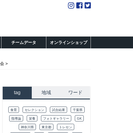
チームデータ
オンラインショップ
大会
tag
地域
ワード
食育
セレクション
試合結果
千葉県
指導論
栄養
フォトギャラリー
GK
神奈川県
東京都
トレセン