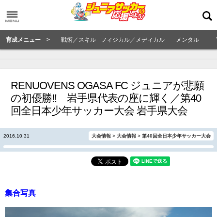
育成メニュー >
戦術／スキル
フィジカル／メディカル
メンタル
RENUOVENS OGASA FC ジュニアが悲願
の初優勝!! 岩手県代表の座に輝く／第40
回全日本少年サッカー大会 岩手県大会
2016.10.31
大会情報
>
大会情報
>
第40回全日本少年サッカー大会
集合写真