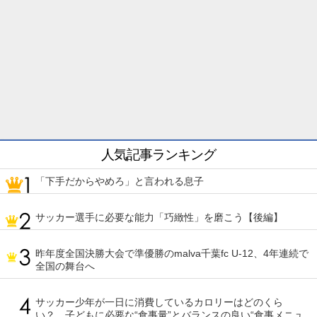
人気記事ランキング
「下手だからやめろ」と言われる息子
サッカー選手に必要な能力「巧緻性」を磨こう【後編】
昨年度全国決勝大会で準優勝のmalva千葉fc U-12、4年連続で
全国の舞台へ
サッカー少年が一日に消費しているカロリーはどのくら
い？ 子どもに必要な“食事量”とバランスの良い“食事メニュ