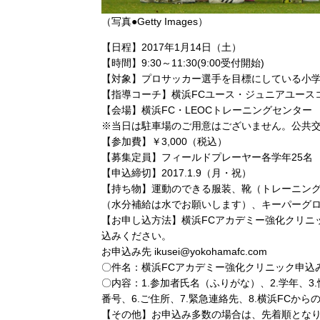
（写真●Getty Images）
【日程】2017年1月14日（土）
【時間】9:30～11:30(9:00受付開始)
【対象】プロサッカー選手を目標にしている小学
【指導コーチ】横浜FCユース・ジュニアユース
【会場】横浜FC・LEOCトレーニングセンター
※当日は駐車場のご用意はございません。公共
【参加費】￥3,000（税込）
【募集定員】フィールドプレーヤー各学年25名 
【申込締切】2017.1.9（月・祝）
【持ち物】運動のできる服装、靴（トレーニン
（水分補給は水でお願いします）、キーパーグロ
【お申し込方法】横浜FCアカデミー強化クリニッ
込みください。
お申込み先 ikusei@yokohamafc.com
〇件名：横浜FCアカデミー強化クリニック申込
〇内容：1.参加者氏名（ふりがな）、2.学年、3
番号、6.ご住所、7.緊急連絡先、8.横浜FCか
【その他】お申込み多数の場合は、先着順とな