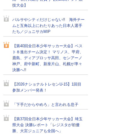
技大会】
バルサやシティだけじゃない!! 海外チー
ムと互角以上にわたりあった日本人選手
たち／ジュニサカMIP
【第40回全日本少年サッカー大会】ベス
ト８進出チーム決定！ マリノス、甲府、
鹿島、ディアブロッサ高田、センアーノ
神戸、府中新町、新座片山、札幌が準々
決勝へ!!
【2026ナショナルトレセンU-15】1回目
参加メンバー発表！
「下手だからやめろ」と言われる息子
【第37回全日本少年サッカー大会】埼玉
県大会 決勝レポート「レジスタが初優
勝、大宮ジュニアも全国へ」