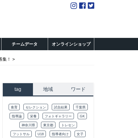
チームデータ
オンラインショップ
募集！
tag
地域
ワード
食育
セレクション
試合結果
千葉県
指導論
栄養
フォトギャラリー
GK
神奈川県
東京都
トレセン
フットサル
U18
指導者向け
女子