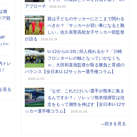
アプローチ
2026.04.03
は湘
ジア競
親は子どものサッカーにどこまで関わる
べきか？「サッカーが習い事になると難
しい」佐久長聖高校女子サッカー部監督
MP
が語る
2026.03.18
メンバー
U-12からU-18に何人残れるか？「川崎
フロンターレの軸となっていかなくち
内トレ
ゃ」大田和直哉監督が取る勝負と育成の
表！
バランス【全日本U-12サッカー選手権コラム】
2026.01.05
を見る
「なぜ、これだけいい選手が熊本に集ま
るんですか？」ソレッソ熊本指揮官は信
念をもって個性を伸ばす【全日本U-12サ
ッカー選手権コラム】
2026.01.03
→続きを見る