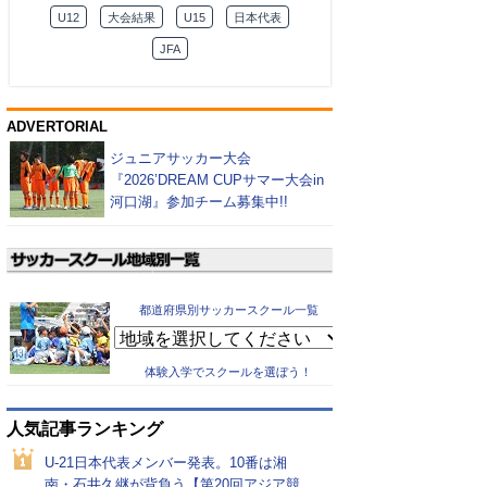
U12
大会結果
U15
日本代表
JFA
ADVERTORIAL
ジュニアサッカー大会
『2026’DREAM CUPサマー大会in
河口湖』参加チーム募集中!!
都道府県別サッカースクール一覧
体験入学でスクールを選ぼう！
人気記事ランキング
U-21日本代表メンバー発表。10番は湘
南・石井久継が背負う【第20回アジア競