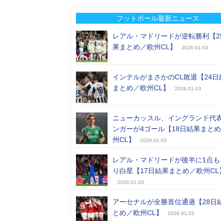
フットボール最新ニュース
レアル・マドリードが逆転勝利【2
果まとめ／欧州CL】
2026.01.03
インテルがまさかのCL敗退【24日
まとめ／欧州CL】
2026.01.03
ニューカッスル、イングランド代
ンガーが4ゴール【18日結果まと
州CL】
2026.01.03
レアル・マドリードが後半に1点も
り白星【17日結果まとめ／欧州CL
2026.01.03
アーセナルが全勝首位通過【28日
とめ／欧州CL】
2026.01.03